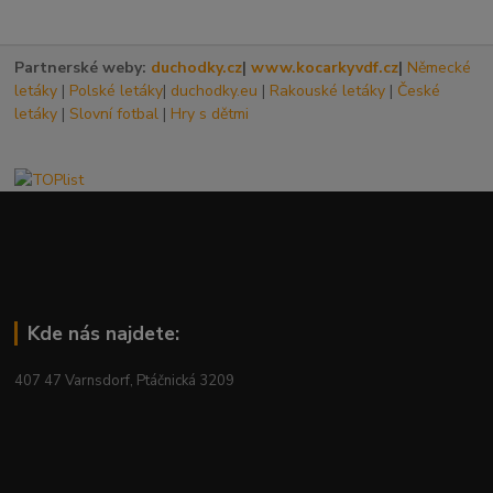
Partnerské weby:
duchodky.cz
|
www.kocarkyvdf.cz
|
Německé
letáky
|
Polské letáky
|
duchodky.eu
|
Rakouské letáky
|
České
letáky
|
Slovní fotbal
|
Hry s dětmi
Kde nás najdete:
407 47 Varnsdorf, Ptáčnická 3209