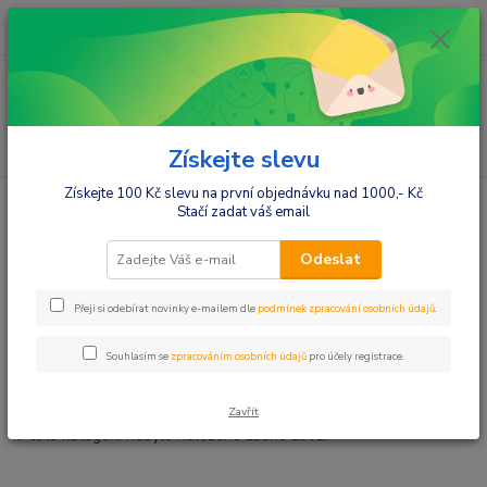
0
ks
+420412384749
za
0,00 Kč
Menu
Hledat
Získejte slevu
Získejte 100 Kč slevu na první objednávku nad 1000,- Kč
Úvod
Vybavení do postýlek
Doplňky k ložním setům
Stačí zadat váš email
Doplňky k ložním setům
Odeslat
Polštářky, klíny
Přeji si odebírat novinky e-mailem dle
podmínek zpracování osobních údajů
.
Dekorace k setům
Ostatní
Souhlasím se
zpracováním osobních údajů
pro účely registrace.
Ozdobné volánky
Zavřít
V této kategorii nebylo nalezeno žádné zboží.