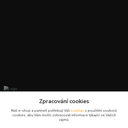
promiminko.eu
Zpracování cookies
Náš e-shop a partneři potřebují Váš
souhlas
s použitím souborů
+420412384749
cookies, aby Vám mohli zobrazovat informace týkající se Vašich
zájmů.
objednavky@promiminko.eu