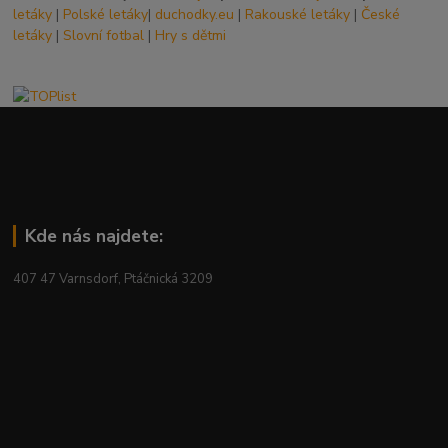
letáky
|
Polské letáky
|
duchodky.eu
|
Rakouské letáky
|
České
letáky
|
Slovní fotbal
|
Hry s dětmi
Kde nás najdete:
407 47 Varnsdorf, Ptáčnická 3209