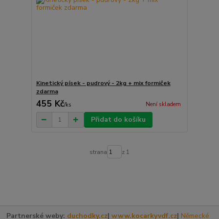
Kinetický písek - pudrový - 2kg + mix formiček
zdarma
455 Kč
Není skladem
/
ks
Přidat do košíku
strana
z 1
Partnerské weby:
duchodky.cz
|
www.kocarkyvdf.cz
|
Německé