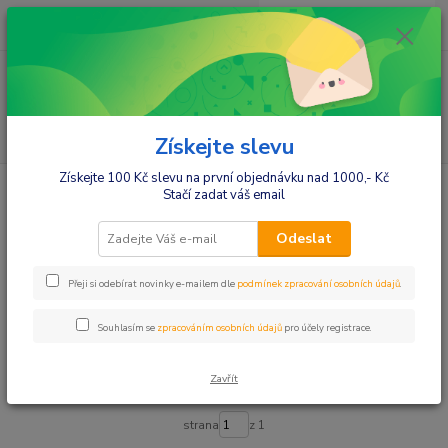
0
ks
+420412384749
za
0,00 Kč
Menu
Hledat
Získejte slevu
Získejte 100 Kč slevu na první objednávku nad 1000,- Kč
Úvod
Hračky a zábava
Kinetický písek
Stačí zadat váš email
Kinetický písek
Odeslat
Upřesnit parametry
Přeji si odebírat novinky e-mailem dle
podmínek zpracování osobních údajů
.
Souhlasím se
zpracováním osobních údajů
pro účely registrace.
Nejnovější
Nejlevnější
Nejdražší
Zavřít
Zobrazuji 1-7 z 7
strana
z 1