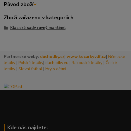
Původ zboží
Zboží zařazeno v kategoriích
Klasické sady rovný mantinel
Partnerské weby:
duchodky.cz
|
www.kocarkyvdf.cz
|
Německé
letáky
|
Polské letáky
|
duchodky.eu
|
Rakouské letáky
|
České
letáky
|
Slovní fotbal
|
Hry s dětmi
Kde nás najdete: