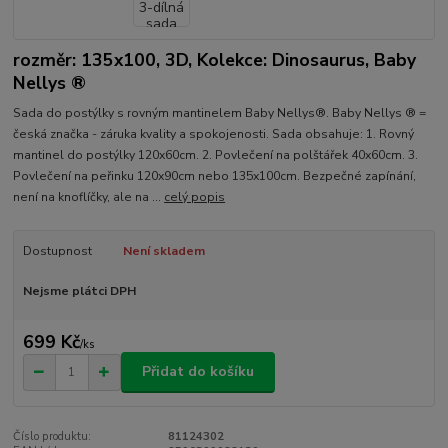
rozměr: 135x100, 3D, Kolekce: Dinosaurus, Baby
Nellys ®
Sada do postýlky s rovným mantinelem Baby Nellys®. Baby Nellys ® =
česká značka - záruka kvality a spokojenosti. Sada obsahuje: 1. Rovný
mantinel do postýlky 120x60cm. 2. Povlečení na polštářek 40x60cm. 3.
Povlečení na peřinku 120x90cm nebo 135x100cm. Bezpečné zapínání,
není na knoflíčky, ale na ...
celý popis
Dostupnost
Není skladem
Nejsme plátci DPH
699 Kč
/
ks
Přidat do košíku
Číslo produktu:
81124302