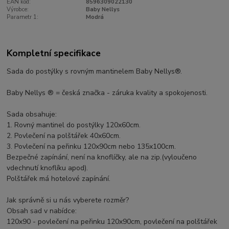
EAN kód:
8596309022130
Výrobce:
Baby Nellys
Parametr 1:
Modrá
Kompletní specifikace
Sada do postýlky s rovným mantinelem Baby Nellys®.
Baby Nellys ® = česká značka - záruka kvality a spokojenosti.
Sada obsahuje:
1. Rovný mantinel do postýlky 120x60cm.
2. Povlečení na polštářek 40x60cm.
3. Povlečení na peřinku 120x90cm nebo 135x100cm.
Bezpečné zapínání, není na knoflíčky, ale na zip.(vyloučeno
vdechnutí knoflíku apod).
Polštářek má hotelové zapínání.
Jak správně si u nás vyberete rozměr?
Obsah sad v nabídce:
120x90 - povlečení na peřinku 120x90cm, povlečení na polštářek