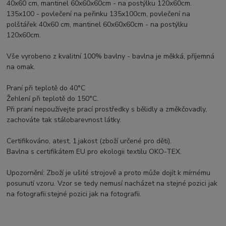
40x60 cm, mantinel 60x60x60cm - na postýlku 120x60cm.
135x100 - povlečení na peřinku 135x100cm, povlečení na
polštářek 40x60 cm, mantinel 60x60x60cm - na postýlku
120x60cm.
Vše vyrobeno z kvalitní 100% bavlny - bavlna je měkká, příjemná
na omak.
Praní při teplotě do 40°C
Žehlení při teplotě do 150°C.
Při praní nepoužívejte prací prostředky s bělidly a změkčovadly,
zachováte tak stálobarevnost látky.
Certifikováno, atest, 1.jakost (zboží určené pro děti).
Bavlna s certifikátem EU pro ekologii textilu OKO-TEX.
Upozornění: Zboží je ušité strojově a proto může dojít k mírnému
posunutí vzoru. Vzor se tedy nemusí nacházet na stejné pozici jak
na fotografii.stejné pozici jak na fotografii.