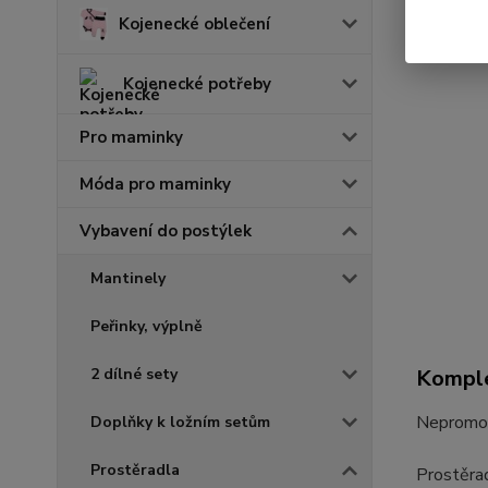
Kojenecké oblečení
Kojenecké potřeby
Pro maminky
Móda pro maminky
Vybavení do postýlek
Mantinely
Peřinky, výplně
2 dílné sety
Komple
Nepromok
Doplňky k ložním setům
Prostěradla
Prostěrad