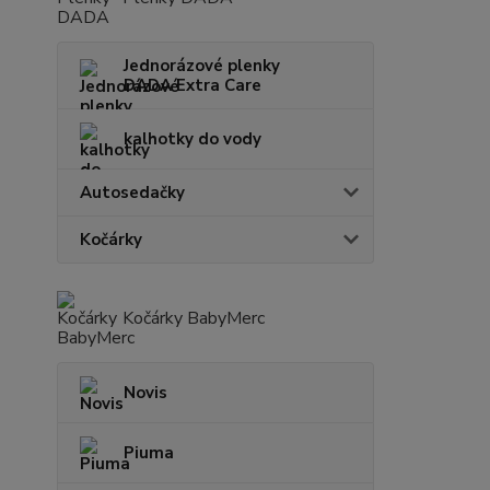
Jednorázové plenky
DADA Extra Care
kalhotky do vody
Autosedačky
Kočárky
Kočárky BabyMerc
Novis
Piuma