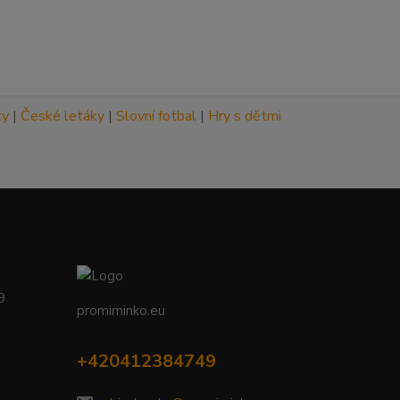
ky
|
České letáky
|
Slovní fotbal
|
Hry s dětmi
09
promiminko.eu
+420412384749