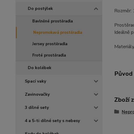
Do postýlek
Rozměr:
Bavlněné prostěradla
Prostěrad
Ideálně p
Nepromokavá prostěradla
Jersey prostěradla
Materiály
Froté prostěradla
Do kolébek
Původ 
Spací vaky
Zavinovačky
Zboží 
3 dílné sety
Nepr
4 a 5-ti dílné sety s nebesy
Sady do kolébek