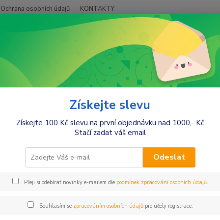
Ochrana osobních údajů
KONTAKTY
Hledat
+420
ybavení do postýlek
Prostěradla
Do postýlek
Nepromokavá pro
 Baby Nellys
Získejte slevu
omokavé prostěradlo do postýl
Získejte 100 Kč slevu na první objednávku nad 1000,- Kč
 Nellys
Stačí zadat váš email
Rozm
Odeslat
Neprom
Prostě
Přeji si odebírat novinky e-mailem dle
podmínek zpracování osobních údajů
.
která 
Prostěr
Souhlasím se
zpracováním osobních údajů
pro účely registrace.
výjime