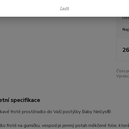
Zavřít
Dos
Nej
26
Číslo p
Výrobc
tní specifikace
avé froté prostěradlo do Vaší postýlky Baby Nellys®.
lo froté na gumičku, vespod je jemný potah měkčené folie, která