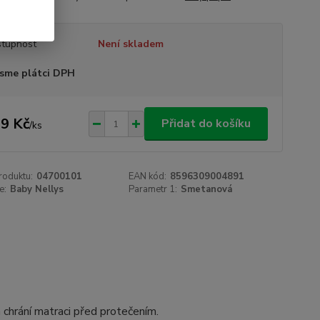
tupnost
Není skladem
sme plátci DPH
9 Kč
Přidat do košíku
/
ks
roduktu:
04700101
EAN kód:
8596309004891
e:
Baby Nellys
Parametr 1:
Smetanová
 chrání matraci před protečením.