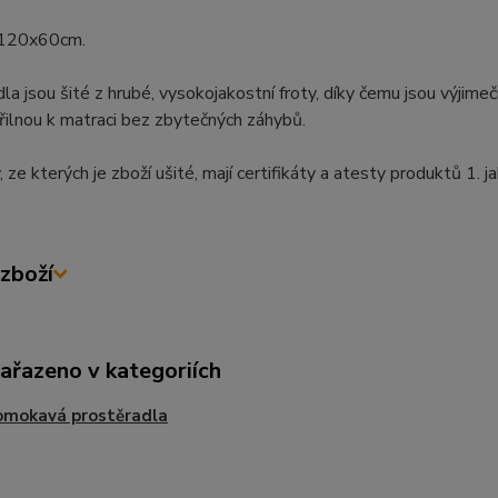
 120x60cm.
la jsou šité z hrubé, vysokojakostní froty, díky čemu jsou výjim
řilnou k matraci bez zbytečných záhybů.
, ze kterých je zboží ušité, mají certifikáty a atesty produktů 1
zboží
zařazeno v kategoriích
omokavá prostěradla