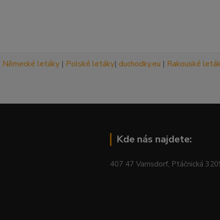
|
Německé letáky
|
Polské letáky
|
duchodky.eu
|
Rakouské letá
Kde nás najdete:
407 47 Varnsdorf, Ptáčnická 32