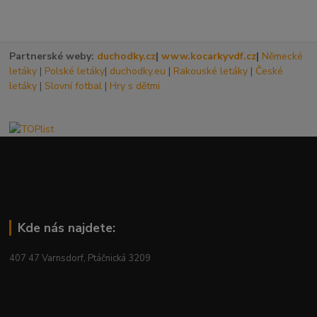
Partnerské weby:
duchodky.cz
|
www.kocarkyvdf.cz
|
Německé
letáky
|
Polské letáky
|
duchodky.eu
|
Rakouské letáky
|
České
letáky
|
Slovní fotbal
|
Hry s dětmi
Kde nás najdete:
407 47 Varnsdorf, Ptáčnická 3209