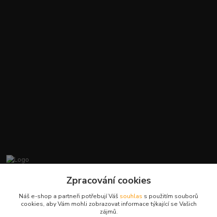
promiminko.eu
Zpracování cookies
Náš e-shop a partneři potřebují Váš
souhlas
s použitím souborů
+420412384749
cookies, aby Vám mohli zobrazovat informace týkající se Vašich
zájmů.