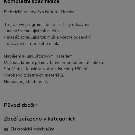
Kompletní specifikace
Elektrická odsávačka Natural Nursing.
Trojfázový program s deseti režimy odsávání:
- masáž stimulující tok mléka
- masáž stimulující tok mléka včetně odsávání
- odsávání mateřského mléka
Napájení akumulátorovými bateriemi.
Možnost krmení přímo z láhve hned po odsátí mléka.
Součástí je lahvička Natural Nursing 180 ml.
Vyrobeno z šetrných materiálů.
Neobsahuje Bisfenol A.
Původ zboží
Zboží zařazeno v kategoriích
Elekronické odsávačky