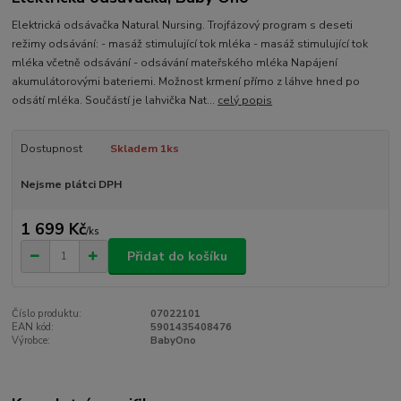
Elektrická odsávačka Natural Nursing. Trojfázový program s deseti
režimy odsávání: - masáž stimulující tok mléka - masáž stimulující tok
mléka včetně odsávání - odsávání mateřského mléka Napájení
akumulátorovými bateriemi. Možnost krmení přímo z láhve hned po
odsátí mléka. Součástí je lahvička Nat...
celý popis
Dostupnost
Skladem 1ks
Nejsme plátci DPH
1 699 Kč
/
ks
Přidat do košíku
Číslo produktu:
07022101
EAN kód:
5901435408476
Výrobce:
BabyOno