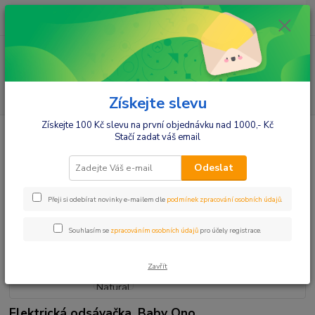
0
ks
+420412384749
za
0,00 Kč
Menu
Hledat
Získejte slevu
Získejte 100 Kč slevu na první objednávku nad 1000,- Kč
Úvod
Potřeby pro maminky
Kojení
Odsávačky
Elekronické
Stačí zadat váš email
odsávačky
Elektrická odsávačka Natural Nursing 3v1
Elektrická odsávačka Natural
Odeslat
Nursing 3v1
Přeji si odebírat novinky e-mailem dle
podmínek zpracování osobních údajů
.
Souhlasím se
zpracováním osobních údajů
pro účely registrace.
Zavřít
Elektrická odsávačka, Baby Ono