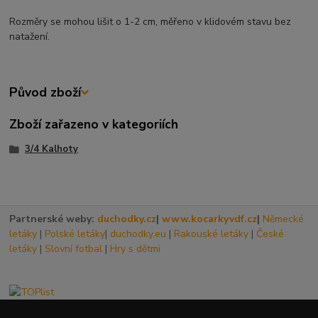
Rozměry se mohou lišit o 1-2 cm, měřeno v klidovém stavu bez
natažení.
Původ zboží
Zboží zařazeno v kategoriích
3/4 Kalhoty
Partnerské weby:
duchodky.cz
|
www.kocarkyvdf.cz
|
Německé
letáky
|
Polské letáky
|
duchodky.eu
|
Rakouské letáky
|
České
letáky
|
Slovní fotbal
|
Hry s dětmi