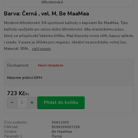
Barva: Černá , vel. M, Be MaaMaa
Moderní těhotenské 3/4 sportovní kalhoty s kapsami Be MaaMaa. Tyto
kalhoty využijete po celou dobu těhotenství, díky elastickému pásu,
který se přizpůsobí Vašemu bříšku. Mají klasický rovný střih, kapsy vpředu
i vzadu. V pase je šňůrka pro regulaci. Ideální na procházky, volný čas.
Materiál: 95%...
celý popis
Dostupnost
Není skladem
Nejsme plátci DPH
723 Kč
/
ks
Přidat do košíku
Číslo produktu:
55611003
EAN kód:
8596309087238
Výrobce:
Be MaaMaa
Parametr 1:
Černá