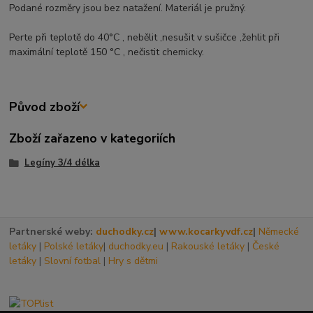
Podané rozměry jsou bez natažení. Materiál je pružný.
Perte při teplotě do 40°C , nebělit ,nesušit v sušičce ,žehlit při
maximální teplotě 150 °C , nečistit chemicky.
Původ zboží
Zboží zařazeno v kategoriích
Legíny 3/4 délka
Partnerské weby:
duchodky.cz
|
www.kocarkyvdf.cz
|
Německé
letáky
|
Polské letáky
|
duchodky.eu
|
Rakouské letáky
|
České
letáky
|
Slovní fotbal
|
Hry s dětmi