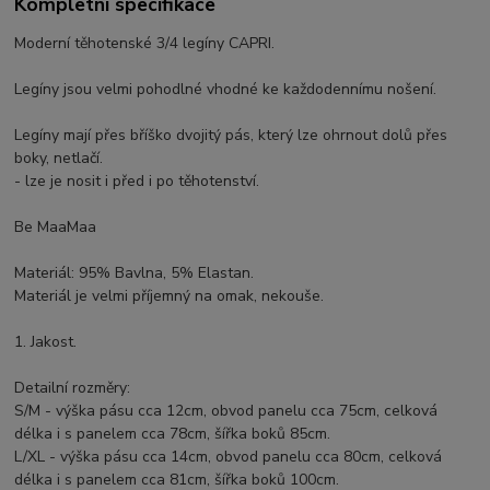
Kompletní specifikace
Moderní těhotenské 3/4 legíny CAPRI.
Legíny jsou velmi pohodlné vhodné ke každodennímu nošení.
Legíny mají přes bříško dvojitý pás, který lze ohrnout dolů přes
boky, netlačí.
- lze je nosit i před i po těhotenství.
Be MaaMaa
Materiál: 95% Bavlna, 5% Elastan.
Materiál je velmi příjemný na omak, nekouše.
1. Jakost.
Detailní rozměry:
S/M - výška pásu cca 12cm, obvod panelu cca 75cm, celková
délka i s panelem cca 78cm, šířka boků 85cm.
L/XL - výška pásu cca 14cm, obvod panelu cca 80cm, celková
délka i s panelem cca 81cm, šířka boků 100cm.