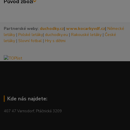
Původ zboží
Partnerské weby:
duchodky.cz
|
www.kocarkyvdf.cz
|
Německé
letáky
|
Polské letáky
|
duchodky.eu
|
Rakouské letáky
|
České
letáky
|
Slovní fotbal
|
Hry s dětmi
Kde nás najdete:
407 47 Varnsdorf, Ptáčnická 3209