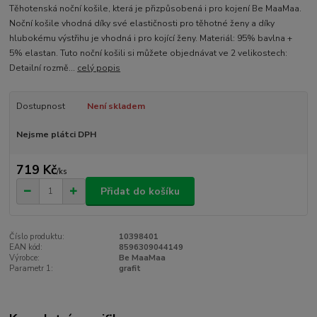
Těhotenská noční košile, která je přizpůsobená i pro kojení Be MaaMaa.
Noční košile vhodná díky své elastičnosti pro těhotné ženy a díky
hlubokému výstřihu je vhodná i pro kojící ženy. Materiál: 95% bavlna +
5% elastan. Tuto noční košili si můžete objednávat ve 2 velikostech:
Detailní rozmě...
celý popis
Dostupnost
Není skladem
Nejsme plátci DPH
719 Kč
/
ks
Přidat do košíku
Číslo produktu:
10398401
EAN kód:
8596309044149
Výrobce:
Be MaaMaa
Parametr 1:
grafit