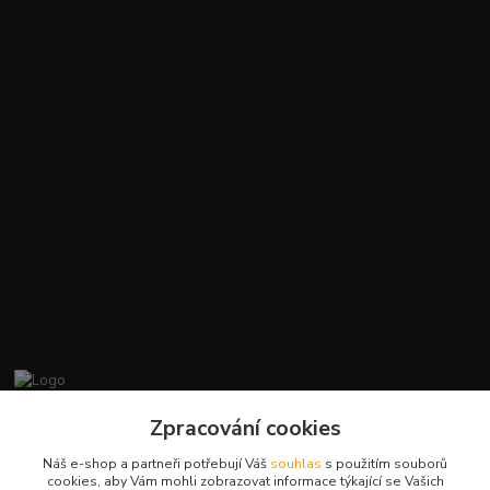
promiminko.eu
Zpracování cookies
Náš e-shop a partneři potřebují Váš
souhlas
s použitím souborů
+420412384749
cookies, aby Vám mohli zobrazovat informace týkající se Vašich