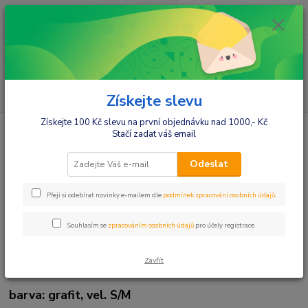
0
ks
+420412384749
za
0,00 Kč
Menu
Hledat
Získejte slevu
Získejte 100 Kč slevu na první objednávku nad 1000,- Kč
Úvod
Be MaaMaa Těhotenská, kojící noční košile Iris - grafit
Stačí zadat váš email
Be MaaMaa Těhotenská, kojící
Odeslat
noční košile Iris - grafit
Přeji si odebírat novinky e-mailem dle
podmínek zpracování osobních údajů
.
Souhlasím se
zpracováním osobních údajů
pro účely registrace.
Zavřít
barva: grafit, vel. S/M