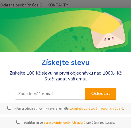
Ochrana osobních údajů
KONTAKTY
Hledat
+420
Móda pro maminky
Tepláky,mikiny,soupravy
Be MaaMaa Těhotenská m
aaMaa Těhotenská mikina, triko
Získejte slevu
Získejte 100 Kč slevu na první objednávku nad 1000,- Kč
barv
Stačí zadat váš email
Těhote
Mikinu 
Odeslat
možné n
8%elas
Přeji si odebírat novinky e-mailem dle
podmínek zpracování osobních údajů
.
pokožk
Souhlasím se
zpracováním osobních údajů
pro účely registrace.