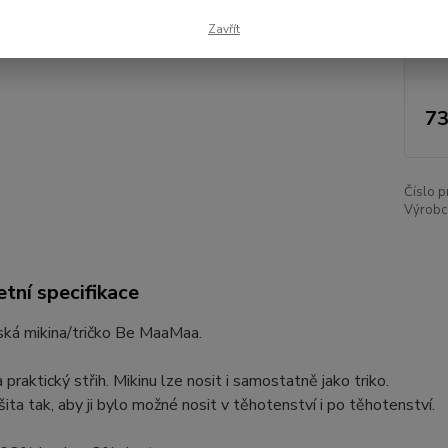
Dos
Zavřít
Nej
73
Číslo p
Výrobc
tní specifikace
ká mikina/tričko Be MaaMaa.
 praktický střih. Mikinu lze nosit i samostatně jako triko.
 šita tak, aby ji bylo možné nosit v těhotenství i po těhotenství.