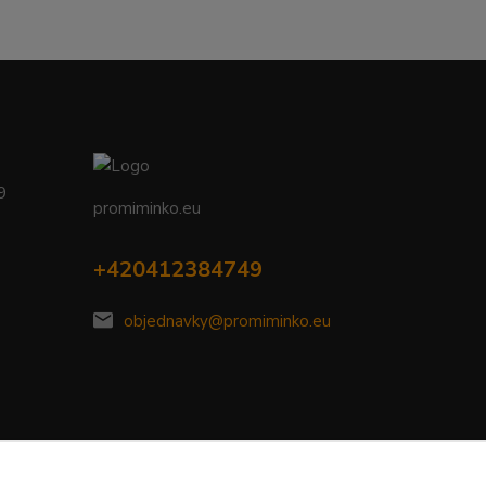
09
promiminko.eu
+420412384749
objednavky@promiminko.eu