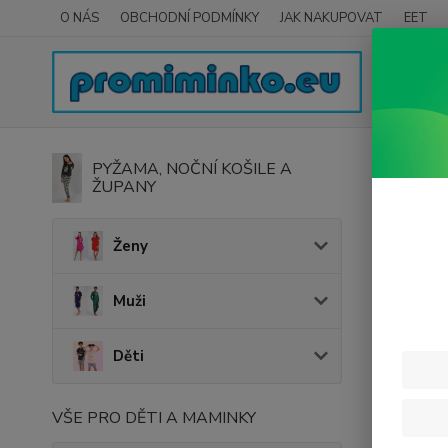
O NÁS
OBCHODNÍ PODMÍNKY
JAK NAKUPOVAT
EET
Úvod
PYŽAMA, NOČNÍ KOŠILE A
ŽUPANY
Be M
Ženy
Muži
Děti
VŠE PRO DĚTI A MAMINKY