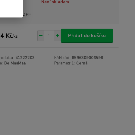
tupnost
Není skladem
sme plátci DPH
4 Kč
Přidat do košíku
/
ks
roduktu:
41222203
EAN kód:
8596309006598
e:
Be MaaMaa
Parametr 1:
Černá