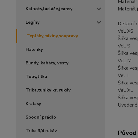
Materiál
Materiál 
Kalhoty,lacláče,jeansy
Legíny
Detailní 
Vel. XS
Tepláky,mikiny,soupravy
Šiřka ve
Vel. S
Halenky
Šiřka ve
Vel. M
Bundy, kabáty, vesty
Šiřka ve
Vel. L
Topy,tilka
Šiřka ve
Vel. XL
Trika,tuniky kr. rukáv
Šiřka ve
Kraťasy
Uvedené 
Spodní prádlo
Trika 3/4 rukáv
Původ 