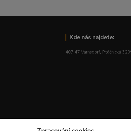
Kde nás najdete:
407 47 Varnsdorf, Ptáčnická 32
Zpracování cookies