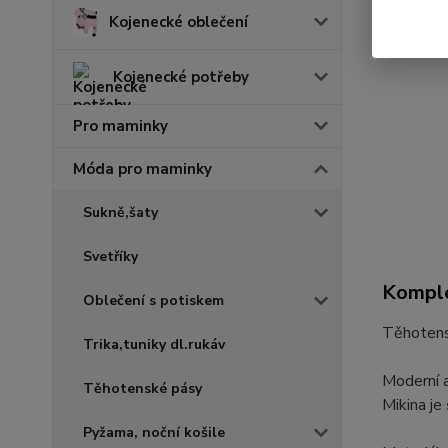
Kojenecké oblečení
Kojenecké potřeby
Pro maminky
Móda pro maminky
Sukně,šaty
Svetříky
Komple
Oblečení s potiskem
Těhotens
Trika,tuniky dl.rukáv
Moderní a
Těhotenské pásy
Mikina je
Pyžama, noční košile