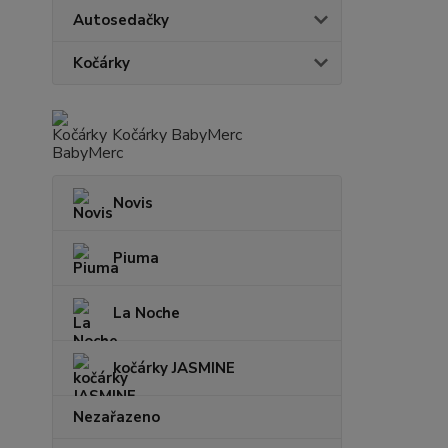
Autosedačky
Kočárky
Kočárky BabyMerc
Novis
Piuma
La Noche
kočárky JASMINE
Nezařazeno