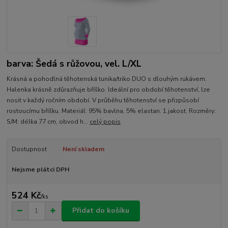
barva: Šedá s růžovou, vel. L/XL
Krásná a pohodlná těhotenská tunika/triko DUO s dlouhým rukávem.
Halenka krásně zdůrazňuje bříško. Ideální pro období těhotenství, lze
nosit v každý ročním období. V průběhu těhotenství se přizpůsobí
rostoucímu bříšku. Materiál: 95% bavlna, 5% elastan. 1.jakost. Rozměry:
S/M: délka 77 cm, obvod h...
celý popis
Dostupnost
Není skladem
Nejsme plátci DPH
524 Kč
/
ks
Přidat do košíku