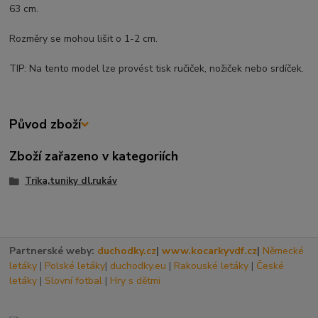
63 cm.
Rozměry se mohou lišit o 1-2 cm.
TIP: Na tento model lze provést tisk ručiček, nožiček nebo srdíček.
Původ zboží
Zboží zařazeno v kategoriích
Trika,tuniky dl.rukáv
Partnerské weby:
duchodky.cz
|
www.kocarkyvdf.cz
|
Německé
letáky
|
Polské letáky
|
duchodky.eu
|
Rakouské letáky
|
České
letáky
|
Slovní fotbal
|
Hry s dětmi