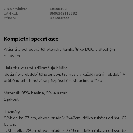
Číslo produktu:
10198402
EAN kód:
8596309115382
Výrobce:
Be MaaMaa
Kompletní specifikace
Krásná a pohodlná těhotenská tunika/triko DUO s dlouhým
rukávem.
Halenka krásně zdůrazňuje bříško.
Ideální pro období těhotenství, lze nosit v každý ročním období. V
průběhu těhotenství se přizpůsobí rostoucímu bříšku.
Materiál: 95% bavlna, 5% elastan.
1.jakost.
Rozměry:
S/M: délka 77 cm, obvod hrudník 2x42cm, délka rukávu od švu 62-
63 cm.
L/XL: délka 79cm, obvod hrudník 2x45cm, délka rukávu od švu 62-