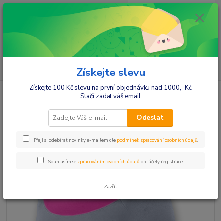
0
ks
+420412384749
za
0,00 Kč
Menu
Hledat
Získejte slevu
Získejte 100 Kč slevu na první objednávku nad 1000,- Kč
Úvod
Móda pro maminky
Trika,tuniky dl.rukáv
Be MaaMaa
Stačí zadat váš email
Těhotenska tunika DUO - šedá/růžová
Be MaaMaa Těhotenska tunika
Odeslat
DUO - šedá/růžová
Přeji si odebírat novinky e-mailem dle
podmínek zpracování osobních údajů
.
Souhlasím se
zpracováním osobních údajů
pro účely registrace.
Zavřít