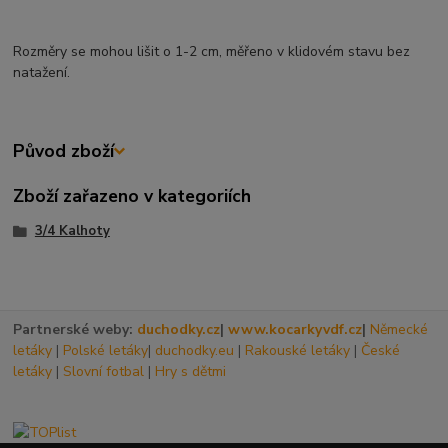
Rozměry se mohou lišit o 1-2 cm, měřeno v klidovém stavu bez
natažení.
Původ zboží
Zboží zařazeno v kategoriích
3/4 Kalhoty
Partnerské weby:
duchodky.cz
|
www.kocarkyvdf.cz
|
Německé
letáky
|
Polské letáky
|
duchodky.eu
|
Rakouské letáky
|
České
letáky
|
Slovní fotbal
|
Hry s dětmi