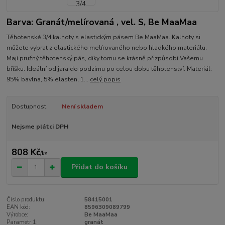
Barva: Granát/melírovaná , vel. S, Be MaaMaa
Těhotenské 3/4 kalhoty s elastickým pásem Be MaaMaa. Kalhoty si
můžete vybrat z elastického melírovaného nebo hladkého materiálu.
Mají pružný těhotenský pás, díky tomu se krásně přizpůsobí Vašemu
bříšku. Ideální od jara do podzimu po celou dobu těhotenství. Materiál:
95% bavlna, 5% elasten, 1...
celý popis
Dostupnost
Není skladem
Nejsme plátci DPH
808 Kč
/
ks
Přidat do košíku
Číslo produktu:
58415001
EAN kód:
8596309089799
Výrobce:
Be MaaMaa
Parametr 1:
granát