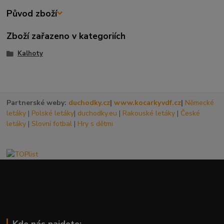
Původ zboží
Zboží zařazeno v kategoriích
Kalhoty
Partnerské weby:
duchodky.cz
|
www.kocarkyvdf.cz
|
Německé
letáky
|
Polské letáky
|
duchodky.eu
|
Rakouské letáky
|
České
letáky
|
Slovní fotbal
|
Hry s dětmi
Kde nás najdete: