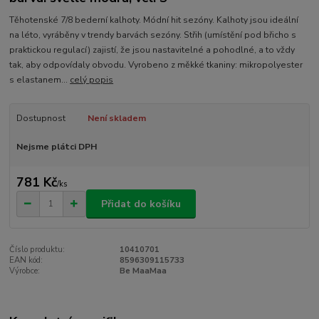
Těhotenské 7/8 bederní kalhoty. Módní hit sezóny. Kalhoty jsou ideální
na léto, vyráběny v trendy barvách sezóny. Střih (umístění pod břicho s
praktickou regulací) zajistí, že jsou nastavitelné a pohodlné, a to vždy
tak, aby odpovídaly obvodu. Vyrobeno z měkké tkaniny: mikropolyester
s elastanem...
celý popis
Dostupnost
Není skladem
Nejsme plátci DPH
781 Kč
/
ks
Přidat do košíku
Číslo produktu:
10410701
EAN kód:
8596309115733
Výrobce:
Be MaaMaa