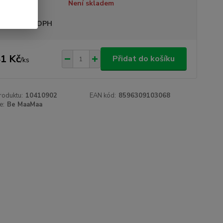
tupnost
Není skladem
sme plátci DPH
1 Kč
Přidat do košíku
/
ks
roduktu:
10410902
EAN kód:
8596309103068
e:
Be MaaMaa