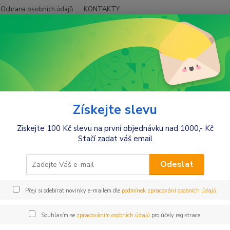
Ochrana osobních údajů
KONTAKTY
Hledat
+420
Móda pro maminky
Kalhoty,lacláče,jeansy
Kalhoty
Be MaaMaa Těho
aaMaa Těhotenské 7/8 bederní ka
Získejte slevu
Získejte 100 Kč slevu na první objednávku nad 1000,- Kč
barv
Stačí zadat váš email
Těhote
ideální
Odeslat
pod bři
pohodl
Přeji si odebírat novinky e-mailem dle
podmínek zpracování osobních údajů
.
tkanin
Souhlasím se
zpracováním osobních údajů
pro účely registrace.