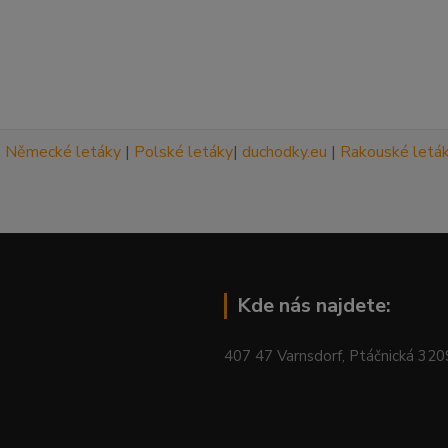
|
Německé letáky
|
Polské letáky
|
duchodky.eu
|
Rakouské letá
Kde nás najdete:
407 47 Varnsdorf, Ptáčnická 32