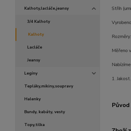
Střih (um
Kalhoty,lacláče,jeansy
3/4 Kalhoty
Vyrobeno
Kalhoty
Rozměry: 
Lacláče
Měřeno v 
Jeansy
Nabízíme 
Legíny
1. Jakost.
Tepláky,mikiny,soupravy
Halenky
Původ 
Bundy, kabáty, vesty
Topy,tilka
Zboží 