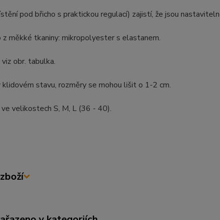
ístění pod břicho s praktickou regulací) zajistí, že jsou nastavit
 z měkké tkaniny: mikropolyester s elastanem.
viz obr. tabulka.
klidovém stavu, rozměry se mohou lišit o 1-2 cm.
ve velikostech S, M, L (36 - 40).
zboží
zařazeno v kategoriích