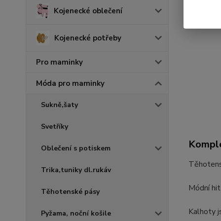
Kojenecké oblečení
Kojenecké potřeby
Pro maminky
Móda pro maminky
Sukně,šaty
Svetříky
Komple
Oblečení s potiskem
Těhotens
Trika,tuniky dl.rukáv
Módní hit
Těhotenské pásy
Kalhoty j
Pyžama, noční košile