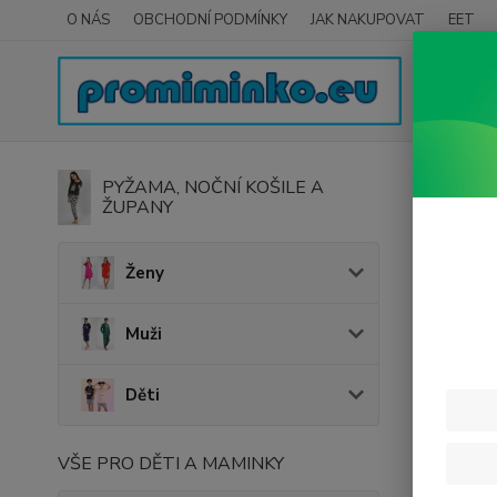
O NÁS
OBCHODNÍ PODMÍNKY
JAK NAKUPOVAT
EET
Úvod
PYŽAMA, NOČNÍ KOŠILE A
ŽUPANY
Be M
Ženy
Muži
Děti
VŠE PRO DĚTI A MAMINKY