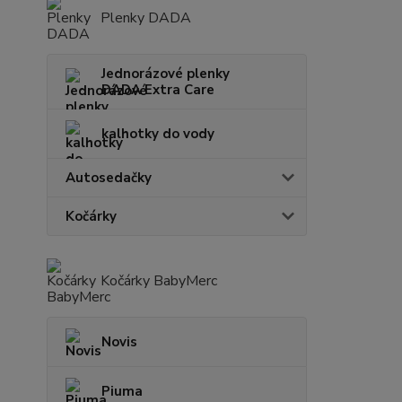
Plenky DADA
Jednorázové plenky
DADA Extra Care
kalhotky do vody
Autosedačky
Kočárky
Kočárky BabyMerc
Novis
Piuma