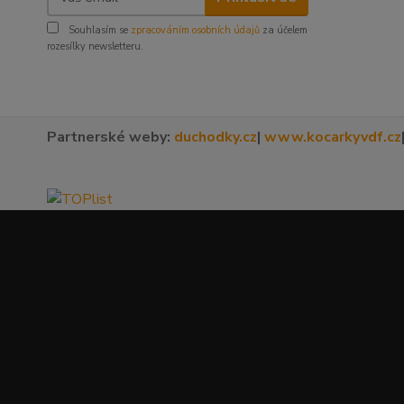
Souhlasím se
zpracováním osobních údajů
za účelem
rozesílky newsletteru.
Partnerské weby:
duchodky.cz
|
www.kocarkyvdf.cz