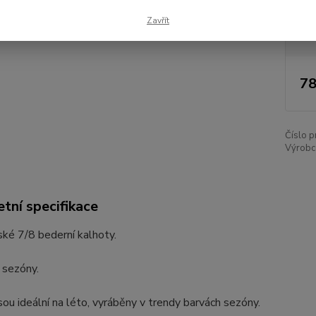
Dos
Zavřít
Nej
78
Číslo p
Výrobc
tní specifikace
ké 7/8 bederní kalhoty.
 sezóny.
sou ideální na léto, vyráběny v trendy barvách sezóny.