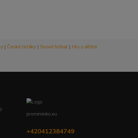
ky
|
České letáky
|
Slovní fotbal
|
Hry s dětmi
09
promiminko.eu
+420412384749