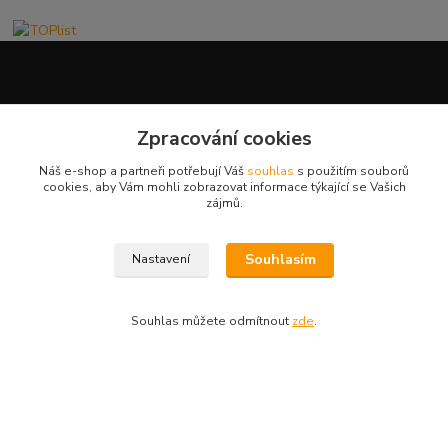
Zpracování cookies
Kde nás najdete:
Náš e-shop a partneři potřebují Váš
souhlas
s použitím souborů
cookies, aby Vám mohli zobrazovat informace týkající se Vašich
zájmů.
407 47 Varnsdorf, Ptáčnická 3209
Souhlasím
Nastavení
Souhlas můžete odmítnout
zde
.