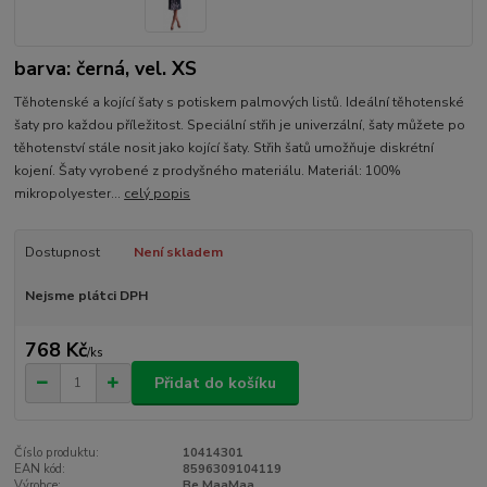
barva: černá, vel. XS
Těhotenské a kojící šaty s potiskem palmových listů. Ideální těhotenské
šaty pro každou příležitost. Speciální střih je univerzální, šaty můžete po
těhotenství stále nosit jako kojící šaty. Střih šatů umožňuje diskrétní
kojení. Šaty vyrobené z prodyšného materiálu. Materiál: 100%
mikropolyester...
celý popis
Dostupnost
Není skladem
Nejsme plátci DPH
768 Kč
/
ks
Přidat do košíku
Číslo produktu:
10414301
EAN kód:
8596309104119
Výrobce:
Be MaaMaa