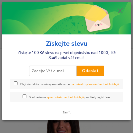
0
ks
+420412384749
za
0,00 Kč
Menu
Hledat
Získejte slevu
Získejte 100 Kč slevu na první objednávku nad 1000,- Kč
Úvod
Móda pro maminky
Sukně,šaty
Šaty
Be MaaMaa
Stačí zadat váš email
Těhotenské a kojící šaty palma - černé
Be MaaMaa Těhotenské a kojící
Odeslat
šaty palma - černé
Přeji si odebírat novinky e-mailem dle
podmínek zpracování osobních údajů
.
Souhlasím se
zpracováním osobních údajů
pro účely registrace.
Zavřít