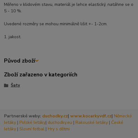
Měřeno v klidovém stavu, materiál je lehce elastický, natáhne se o
5 - 10 %.
Uvedené rozměry se mohou minimálně lišit +- 1-2cm.
1. jakost.
Původ zboží
Zboží zařazeno v kategoriích
Šaty
Partnerské weby:
duchodky.cz
|
www.kocarkyvdf.cz
|
Německé
letáky
|
Polské letáky
|
duchodky.eu
|
Rakouské letáky
|
České
letáky
|
Slovní fotbal
|
Hry s dětmi