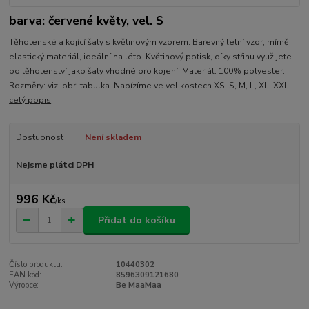
barva: červené květy, vel. S
Těhotenské a kojící šaty s květinovým vzorem. Barevný letní vzor, mírně
elastický materiál, ideální na léto. Květinový potisk, díky střihu využijete i
po těhotenství jako šaty vhodné pro kojení. Materiál: 100% polyester.
Rozměry: viz. obr. tabulka. Nabízíme ve velikostech XS, S, M, L, XL, XXL. ...
celý popis
Dostupnost
Není skladem
Nejsme plátci DPH
996 Kč
/
ks
Přidat do košíku
Číslo produktu:
10440302
EAN kód:
8596309121680
Výrobce:
Be MaaMaa