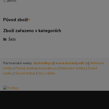
1. jakost.
Původ zboží
Zboží zařazeno v kategoriích
Šaty
Partnerské weby:
duchodky.cz
|
www.kocarkyvdf.cz
|
Německé
letáky
|
Polské letáky
|
duchodky.eu
|
Rakouské letáky
|
České
letáky
|
Slovní fotbal
|
Hry s dětmi