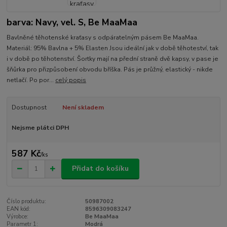
barva: Navy, vel. S, Be MaaMaa
Bavlněné těhotenské kraťasy s odpáratelným pásem Be MaaMaa.
Materiál: 95% Bavlna + 5% Elasten Jsou ideální jak v době těhoteství, tak
i v době po těhotenství. Šortky mají na přední straně dvě kapsy, v pase je
šňůrka pro přizpůsobení obvodu bříška. Pás je průžný, elastický - nikde
netlačí. Po por...
celý popis
Dostupnost
Není skladem
Nejsme plátci DPH
587 Kč
/
ks
Přidat do košíku
Číslo produktu:
50987002
EAN kód:
8596309083247
Výrobce:
Be MaaMaa
Parametr 1:
Modrá