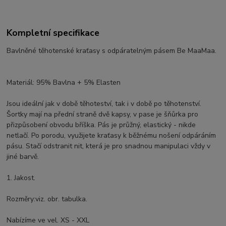
Kompletní specifikace
Bavlněné těhotenské kraťasy s odpáratelným pásem Be MaaMaa.
Materiál: 95% Bavlna + 5% Elasten
Jsou ideální jak v době těhoteství, tak i v době po těhotenství.
Šortky mají na přední straně dvě kapsy, v pase je šňůrka pro
přizpůsobení obvodu bříška. Pás je průžný, elastický - nikde
netlačí. Po porodu, využijete kraťasy k běžnému nošení odpáráním
pásu. Stačí odstranit nit, která je pro snadnou manipulaci vždy v
jiné barvě.
1. Jakost.
Rozměry:viz. obr. tabulka.
Nabízíme ve vel. XS - XXL