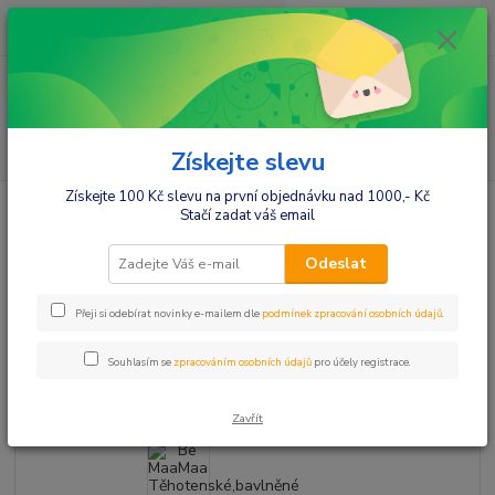
0
ks
+420412384749
za
0,00 Kč
Menu
Hledat
Získejte slevu
Získejte 100 Kč slevu na první objednávku nad 1000,- Kč
Úvod
Móda pro maminky
Kraťasy
Be MaaMaa Těhotenské,bavlněné
Stačí zadat váš email
kraťasy s odpáratelným pásem - Navy, vel. S
Be MaaMaa Těhotenské,bavlněné
Odeslat
kraťasy s odpáratelným pásem -
Přeji si odebírat novinky e-mailem dle
podmínek zpracování osobních údajů
.
Navy, vel. S
Souhlasím se
zpracováním osobních údajů
pro účely registrace.
Zavřít