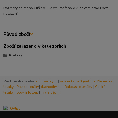
Rozměry se mohou lišit o 1-2 cm, měřeno v klidovém stavu bez
natažení.
Původ zboží
Zboží zařazeno v kategoriích
Kraťasy
Partnerské weby:
duchodky.cz
|
www.kocarkyvdf.cz
|
Německé
letáky
|
Polské letáky
|
duchodky.eu
|
Rakouské letáky
|
České
letáky
|
Slovní fotbal
|
Hry s dětmi