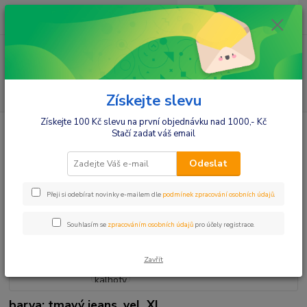
0
ks
+420412384749
za
0,00 Kč
Menu
Hledat
Získejte slevu
Získejte 100 Kč slevu na první objednávku nad 1000,- Kč
Úvod
Móda pro maminky
Kalhoty,lacláče,jeansy
Kalhoty
Be
Stačí zadat váš email
MaaMaa Těhotenské kalhoty s láclem - tmavý jeans
Be MaaMaa Těhotenské kalhoty s
Odeslat
láclem - tmavý jeans
Přeji si odebírat novinky e-mailem dle
podmínek zpracování osobních údajů
.
Souhlasím se
zpracováním osobních údajů
pro účely registrace.
Zavřít
barva: tmavý jeans, vel. XL