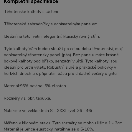
Kompletní specifikace
Těhotenské kalhoty s láclem.
Těhotenské zahradníčky s odnímatelným panelem.
Ideální na léto, velmi elegantní, klasický rovný střih.
Tyto kalhoty Vám budou sloužit po celou dobu těhotenství, mají
odnímatelný těhotenský panel (pás). Bez panelu máte krásné
bokové kalhoty pod bříško, senzační v létě. Tyto kalhoty jsou
ideální pro letní výlety. Robustní, silné a praktické bokovky v
horkých dnech a s připnutím pásu pro chladné večery u grilu.
Materiál:95% bavlna, 5% elastan.
Rozměry:viz. obr. tabulka.
Nabízíme ve velikostech S - XXXL (vel. 36 - 46).
Měřeno v klidovém stavu. Tyto rozměry se mohou lišit o 1 - 2cm.
Materiál je lehce elastický, natáhne se o 5-10%.