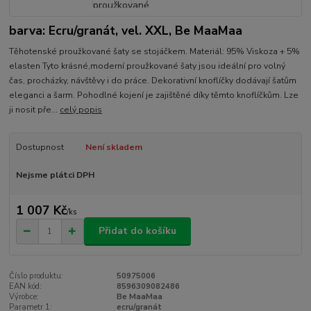
barva: Ecru/granát, vel. XXL, Be MaaMaa
Těhotenské proužkované šaty se stojáčkem. Materiál: 95% Viskoza + 5%
elasten Tyto krásné,moderní proužkované šaty jsou ideální pro volný
čas, procházky, návštěvy i do práce. Dekorativní knoflíčky dodávají šatům
eleganci a šarm. Pohodlné kojení je zajištěné díky těmto knoflíčkům. Lze
ji nosit pře...
celý popis
Dostupnost
Není skladem
Nejsme plátci DPH
1 007 Kč
/
ks
Přidat do košíku
Číslo produktu:
50975006
EAN kód:
8596309082486
Výrobce:
Be MaaMaa
Parametr 1:
ecru/granát