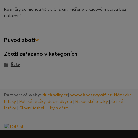
Rozměry se mohou lišit o 1-2 cm, měřeno v klidovém stavu bez
natažení.
Původ zboží
Zboží zařazeno v kategoriích
Šaty
Partnerské weby:
duchodky.cz
|
www.kocarkyvdf.cz
|
Německé
letáky
|
Polské letáky
|
duchodky.eu
|
Rakouské letáky
|
České
letáky
|
Slovní fotbal
|
Hry s dětmi