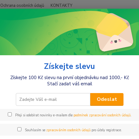
Ochrana osobních údajů
KONTAKTY
Hledat
+420
Móda pro maminky
Legíny
Legíny dlouhé
Be MaaMaa Těhotenské 
aaMaa Těhotenské legíny - béžo
Získejte slevu
Získejte 100 Kč slevu na první objednávku nad 1000,- Kč
barv
Stačí zadat váš email
Těhote
veliko
Odeslat
lišit 
Přeji si odebírat novinky e-mailem dle
podmínek zpracování osobních údajů
.
Dos
Souhlasím se
zpracováním osobních údajů
pro účely registrace.
Nej