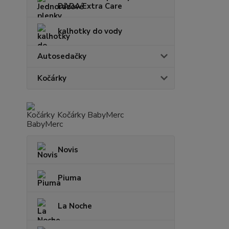
DADA Extra Care
kalhotky do vody
Autosedačky
Kočárky
Kočárky BabyMerc
Novis
Piuma
La Noche