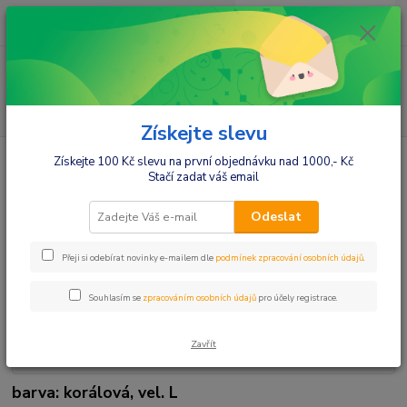
0
ks
+420412384749
za
0,00 Kč
Menu
Hledat
Získejte slevu
Úvod
Móda pro maminky
Legíny
Legíny dlouhé
Be MaaMaa
Získejte 100 Kč slevu na první objednávku nad 1000,- Kč
Těhotenské legíny - korálové, vel. L
Stačí zadat váš email
Be MaaMaa Těhotenské legíny -
Odeslat
korálové, vel. L
Přeji si odebírat novinky e-mailem dle
podmínek zpracování osobních údajů
.
Souhlasím se
zpracováním osobních údajů
pro účely registrace.
Zavřít
barva: korálová, vel. L