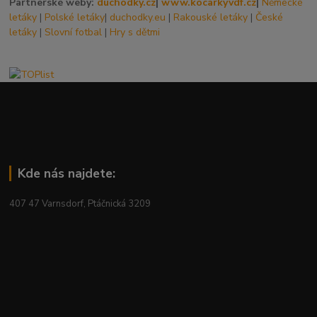
Partnerské weby:
duchodky.cz
|
www.kocarkyvdf.cz
|
Německé
letáky
|
Polské letáky
|
duchodky.eu
|
Rakouské letáky
|
České
letáky
|
Slovní fotbal
|
Hry s dětmi
Kde nás najdete:
407 47 Varnsdorf, Ptáčnická 3209