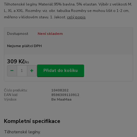
Těhotenské legíny. Materiál:95% bavlna, 5% elastan. Výběr z velikosti M,
L, XL a XXL. Rozměry: viz. obr. tabulka Rozměry se mohou lišit o 1-2 cm,
měřeno v klidovém stavu. 1. Jakost.
celý popis
Dostupnost
Není skladem
Nejsme plátci DPH
309 Kč
/
ks
Přidat do košíku
Číslo produktu:
10408202
EAN kód:
8596309110912
Výrobce:
Be MaaMaa
Kompletní specifikace
Těhotenské legíny.