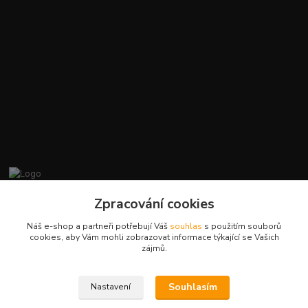
promiminko.eu
Zpracování cookies
Náš e-shop a partneři potřebují Váš
souhlas
s použitím souborů
+420412384749
cookies, aby Vám mohli zobrazovat informace týkající se Vašich
zájmů.
objednavky@promiminko.eu
Souhlasím
Nastavení