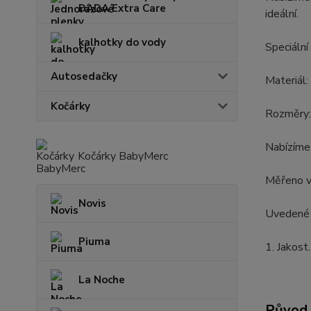
DADA Extra Care
ideální.
kalhotky do vody
Speciální
Autosedačky
Materiál
Kočárky
Rozměry: 
Nabízíme 
Kočárky BabyMerc
Měřeno v 
Novis
Uvedené 
Piuma
1. Jakost.
La Noche
Původ 