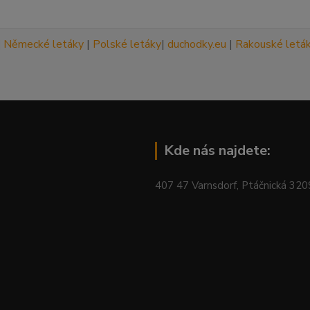
|
Německé letáky
|
Polské letáky
|
duchodky.eu
|
Rakouské letá
Kde nás najdete:
407 47 Varnsdorf, Ptáčnická 32