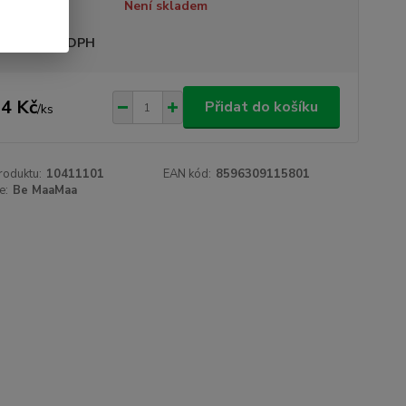
tupnost
Není skladem
sme plátci DPH
4 Kč
Přidat do košíku
/
ks
roduktu:
10411101
EAN kód:
8596309115801
e:
Be MaaMaa