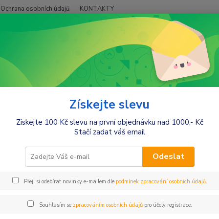
Ochrana osobních údajů
KONTAKTY
Hledat
+420
Móda pro maminky
Sukně,šaty
Šaty
Be MaaMaa Těhotenské letní 
aaMaa Těhotenské letní šaty s 
Získejte slevu
Získejte 100 Kč slevu na první objednávku nad 1000,- Kč
barva
Stačí zadat váš email
Těhote
i na pr
Odeslat
několi
práci p
Přeji si odebírat novinky e-mailem dle
podmínek zpracování osobních údajů
.
těhoten
Souhlasím se
zpracováním osobních údajů
pro účely registrace.