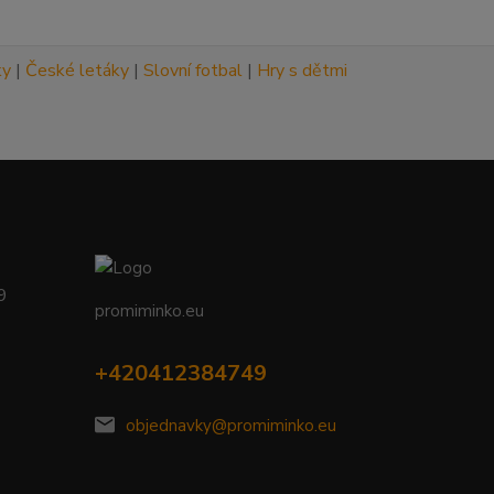
ky
|
České letáky
|
Slovní fotbal
|
Hry s dětmi
09
promiminko.eu
+420412384749
objednavky@promiminko.eu