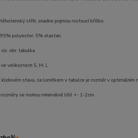
 těhotenský střih, snadno pojmou rostoucí bříško.
: 95% polyester, 5% elastan.
viz. obr. tabulka.
ve velikostech S, M, L.
klidovém stavu, za lomítkem v tabulce je rozměr v optimálním na
rozměry se mohou minimálně lišit +- 1-2cm.
zboží