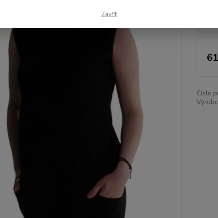
Dos
Zavřít
Nej
61
Číslo p
Výrobc