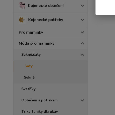
Kojenecké oblečení
Kojenecké potřeby
Pro maminky
Móda pro maminky
Sukně,šaty
Šaty
Sukně
Svetříky
Oblečení s potiskem
Trika,tuniky dl.rukáv