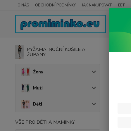
O NÁS
OBCHODNÍ PODMÍNKY
JAK NAKUPOVAT
EET
Úvod
PYŽAMA, NOČNÍ KOŠILE A
ŽUPANY
Be M
Ženy
Muži
Děti
VŠE PRO DĚTI A MAMINKY