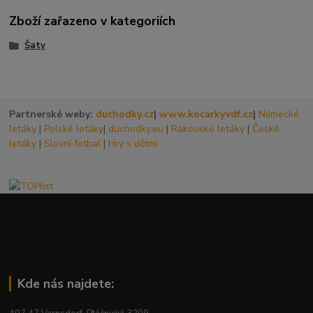
Zboží zařazeno v kategoriích
Šaty
Partnerské weby:
duchodky.cz
|
www.kocarkyvdf.cz
|
Německé
letáky
|
Polské letáky
|
duchodky.eu
|
Rakouské letáky
|
České
letáky
|
Slovní fotbal
|
Hry s dětmi
Kde nás najdete: