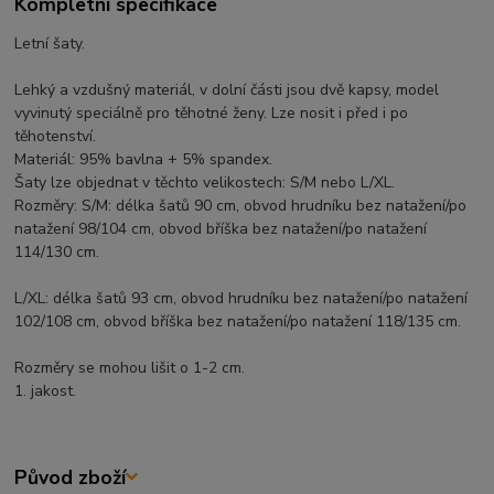
Kompletní specifikace
Letní šaty.
Lehký a vzdušný materiál, v dolní části jsou dvě kapsy, model
vyvinutý speciálně pro těhotné ženy. Lze nosit i před i po
těhotenství.
Materiál: 95% bavlna + 5% spandex.
Šaty lze objednat v těchto velikostech: S/M nebo L/XL.
Rozměry: S/M: délka šatů 90 cm, obvod hrudníku bez natažení/po
natažení 98/104 cm, obvod bříška bez natažení/po natažení
114/130 cm.
L/XL: délka šatů 93 cm, obvod hrudníku bez natažení/po natažení
102/108 cm, obvod bříška bez natažení/po natažení 118/135 cm.
Rozměry se mohou lišit o 1-2 cm.
1. jakost.
Původ zboží