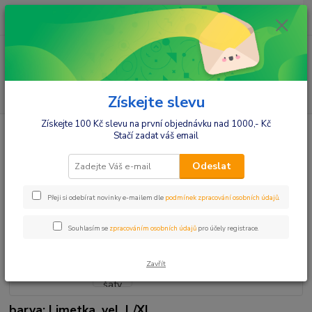
0
ks
+420412384749
za
0,00 Kč
Menu
Hledat
Získejte slevu
Získejte 100 Kč slevu na první objednávku nad 1000,- Kč
Úvod
Móda pro maminky
Sukně,šaty
Šaty
Be MaaMaa
Stačí zadat váš email
Těhotenské šaty TULIPÁNEK - limetka
Be MaaMaa Těhotenské šaty
Odeslat
TULIPÁNEK - limetka
Přeji si odebírat novinky e-mailem dle
podmínek zpracování osobních údajů
.
Souhlasím se
zpracováním osobních údajů
pro účely registrace.
Zavřít
barva: Limetka, vel. L/XL