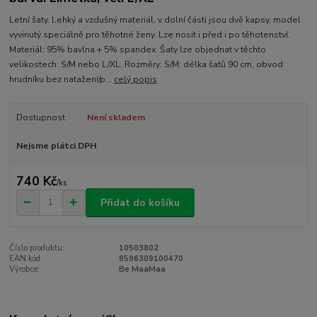
Letní šaty. Lehký a vzdušný materiál, v dolní části jsou dvě kapsy, model
vyvinutý speciálně pro těhotné ženy. Lze nosit i před i po těhotenství.
Materiál: 95% bavlna + 5% spandex. Šaty lze objednat v těchto
velikostech: S/M nebo L/XL. Rozměry: S/M: délka šatů 90 cm, obvod
hrudníku bez natažení/p...
celý popis
Dostupnost
Není skladem
Nejsme plátci DPH
740 Kč
/
ks
Přidat do košíku
Číslo produktu:
10503802
EAN kód:
8596309100470
Výrobce:
Be MaaMaa