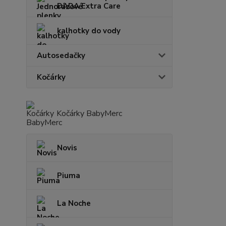
DADA Extra Care
kalhotky do vody
Autosedačky
Kočárky
Kočárky BabyMerc
Novis
Piuma
La Noche