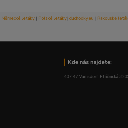
|
Německé letáky
|
Polské letáky
|
duchodky.eu
|
Rakouské letá
Kde nás najdete:
407 47 Varnsdorf, Ptáčnická 32