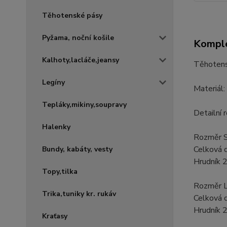
Těhotenské pásy
Pyžama, noční košile
Komple
Kalhoty,lacláče,jeansy
Těhotens
Legíny
Materiál
Tepláky,mikiny,soupravy
Detailní 
Halenky
Rozměr 
Celková 
Bundy, kabáty, vesty
Hrudník 
Topy,tilka
Rozměr L
Trika,tuniky kr. rukáv
Celková 
Hrudník 
Kraťasy