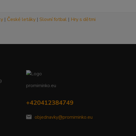
ky
|
České letáky
|
Slovní fotbal
|
Hry s dětmi
09
promiminko.eu
+420412384749
objednavky@promiminko.eu