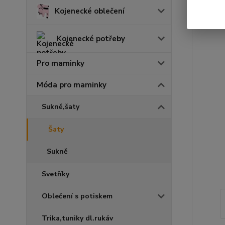
Kojenecké oblečení
Kojenecké potřeby
Pro maminky
Móda pro maminky
Sukně,šaty
Šaty
Sukně
Svetříky
Oblečení s potiskem
Trika,tuniky dl.rukáv