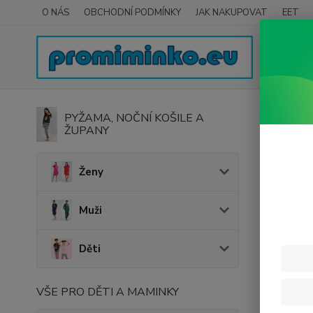
O NÁS
OBCHODNÍ PODMÍNKY
JAK NAKUPOVAT
EET
Úvod
PYŽAMA, NOČNÍ KOŠILE A
ŽUPANY
Be M
Ženy
Muži
Děti
VŠE PRO DĚTI A MAMINKY