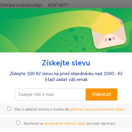
Ochrana osobních údajů
KONTAKTY
Hledat
+420
Móda pro maminky
Sukně,šaty
Šaty
Be MaaMaa Těhotenské šaty/t
aaMaa Těhotenské šaty/tunika B
Získejte slevu
Získejte 100 Kč slevu na první objednávku nad 1000,- Kč
vel.
Stačí zadat váš email
Těhote
rozměr
Odeslat
cm. Hr
zadu 1
Přeji si odebírat novinky e-mailem dle
podmínek zpracování osobních údajů
.
Souhlasím se
zpracováním osobních údajů
pro účely registrace.
Dos