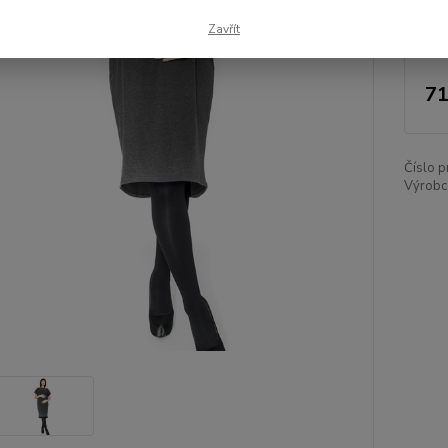
Nej
Zavřít
71
Číslo p
Výrobc