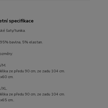
tní specifikace
ké šaty/tunika.
: 95% bavlna, 5% elastan.
rozměry:
S/M.
délka ze předu 90 cm, ze zadu 104 cm.
2x60 cm.
/XL.
délka ze předu 90 cm, ze zadu 104 cm.
2x65 cm..