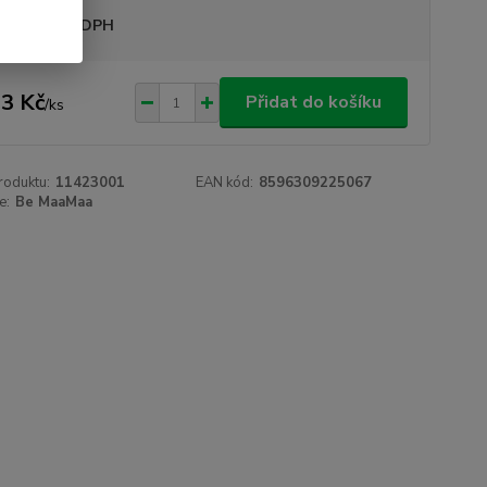
sme plátci DPH
3 Kč
Přidat do košíku
/
ks
roduktu:
11423001
EAN kód:
8596309225067
e:
Be MaaMaa