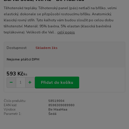
Těhotenské tepláky. Těhotenský panel (pás) netlačí na bříško, velmi
elastický, dokonale se přizpůsobí rostoucímu bříšku. Anatomický,
klasický rovný střih. Tyto kalhoty vám budou sloužit po celou dobu
těhotenství. Materiál: 95% bavlna, 5% elastan (klasická bavlněná
teplákovina). Velikosti dle Vaš...
celý popis
Dostupnost
Skladem 1ks
Nejsme plátci DPH
593 Kč
/
ks
Přidat do košíku
Číslo produktu:
58519004
EAN kód:
8596309089980
Výrobce:
Be MaaMaa
Parametr 1:
Šedá