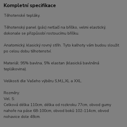
Kompletní specifikace
Těhotenské tepláky.
Těhotenský panel (pás) netlačí na bříško, velmi elastický,
dokonale se přizpůsobí rostoucímu bříšku.
Anatomický, klasický rovný střih. Tyto kalhoty vám budou sloužit
po celou dobu těhotenství.
Materiál: 95% bavlna, 5% elastan (klasická bavlněná
teplákovina).
Velikosti dle Vašeho výběru S,M,L,XL a XXL.
Rozměry:
Vel. S:
Celková délka 110cm, délka od rozkroku 77cm, obvod gumy
nahoře na páse 68-100cm, obvod boků 102-114cm, obvod
nohavice dole 48cm.