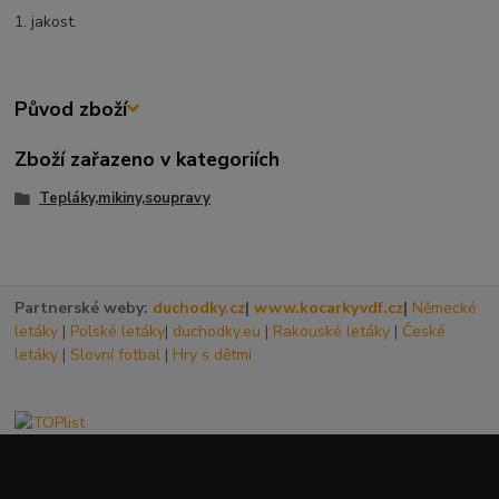
1. jakost.
Původ zboží
Zboží zařazeno v kategoriích
Tepláky,mikiny,soupravy
Partnerské weby:
duchodky.cz
|
www.kocarkyvdf.cz
|
Německé
letáky
|
Polské letáky
|
duchodky.eu
|
Rakouské letáky
|
České
letáky
|
Slovní fotbal
|
Hry s dětmi