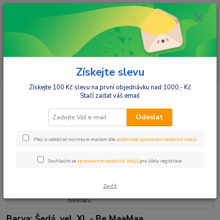
0
ks
+420412384749
za
0,00 Kč
Menu
Hledat
Získejte slevu
Získejte 100 Kč slevu na první objednávku nad 1000,- Kč
Úvod
Móda pro maminky
Tepláky,mikiny,soupravy
Be MaaMaa
Stačí zadat váš email
Těhotenské tepláky - šedý melírek, vel. XL
Be MaaMaa Těhotenské tepláky -
Odeslat
šedý melírek, vel. XL
Přeji si odebírat novinky e-mailem dle
podmínek zpracování osobních údajů
.
Souhlasím se
zpracováním osobních údajů
pro účely registrace.
Zavřít
Barva: Šedá, vel. XL - Be MaaMaa