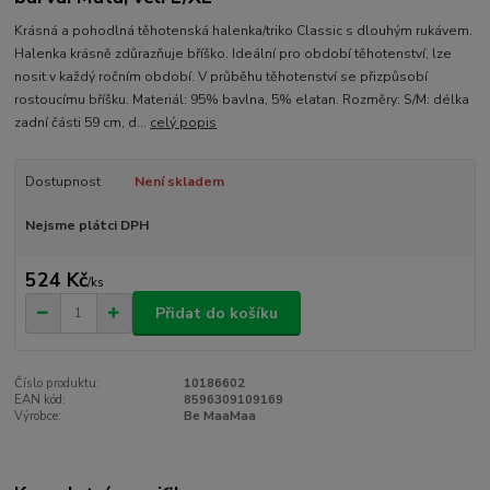
Krásná a pohodlná těhotenská halenka/triko Classic s dlouhým rukávem.
Halenka krásně zdůrazňuje bříško. Ideální pro období těhotenství, lze
nosit v každý ročním období. V průběhu těhotenství se přizpůsobí
rostoucímu bříšku. Materiál: 95% bavlna, 5% elatan. Rozměry: S/M: délka
zadní části 59 cm, d...
celý popis
Dostupnost
Není skladem
Nejsme plátci DPH
524 Kč
/
ks
Přidat do košíku
Číslo produktu:
10186602
EAN kód:
8596309109169
Výrobce:
Be MaaMaa