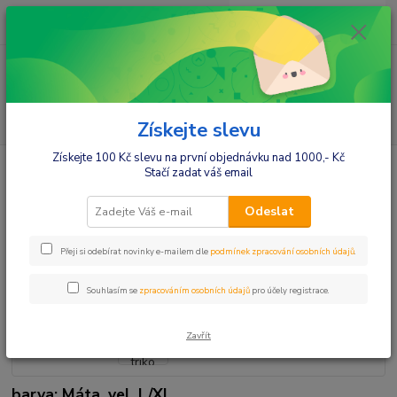
0
ks
+420412384749
za
0,00 Kč
Menu
Hledat
Získejte slevu
Získejte 100 Kč slevu na první objednávku nad 1000,- Kč
Úvod
Móda pro maminky
Trika,tuniky dl.rukáv
Be MaaMaa
Stačí zadat váš email
Těhotenské triko ELLIS - máta
Be MaaMaa Těhotenské triko
Odeslat
ELLIS - máta
Přeji si odebírat novinky e-mailem dle
podmínek zpracování osobních údajů
.
Souhlasím se
zpracováním osobních údajů
pro účely registrace.
Zavřít
barva: Máta, vel. L/XL