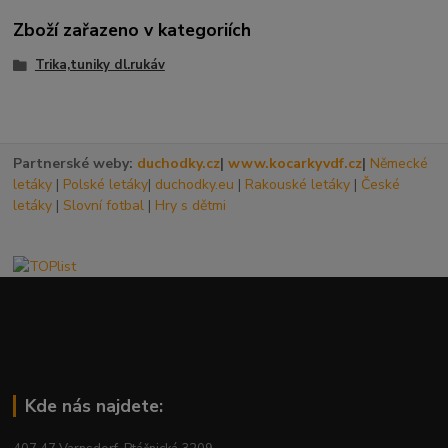
Zboží zařazeno v kategoriích
Trika,tuniky dl.rukáv
Partnerské weby:
duchodky.cz
|
www.kocarkyvdf.cz
|
Německé
letáky
|
Polské letáky
|
duchodky.eu
|
Rakouské letáky
|
České
letáky
|
Slovní fotbal
|
Hry s dětmi
Kde nás najdete: