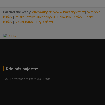
Partnerské weby:
duchodky.cz
|
www.kocarkyvdf.cz
|
Německé
letáky
|
Polské letáky
|
duchodky.eu
|
Rakouské letáky
|
České
letáky
|
Slovní fotbal
|
Hry s dětmi
Kde nás najdete:
407 47 Varnsdorf, Ptáčnická 3209