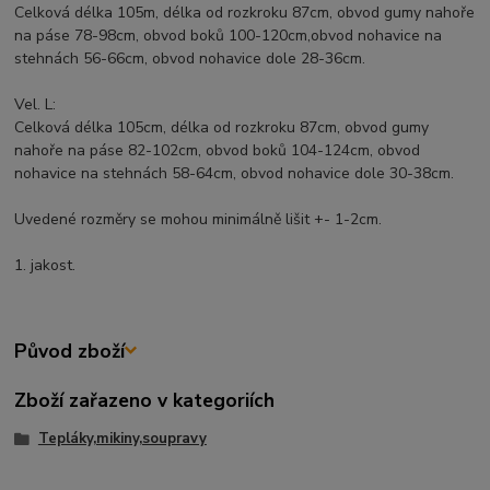
Celková délka 105m, délka od rozkroku 87cm, obvod gumy nahoře
na páse 78-98cm, obvod boků 100-120cm,obvod nohavice na
stehnách 56-66cm, obvod nohavice dole 28-36cm.
Vel. L:
Celková délka 105cm, délka od rozkroku 87cm, obvod gumy
nahoře na páse 82-102cm, obvod boků 104-124cm, obvod
nohavice na stehnách 58-64cm, obvod nohavice dole 30-38cm.
Uvedené rozměry se mohou minimálně lišit +- 1-2cm.
1. jakost.
Původ zboží
Zboží zařazeno v kategoriích
Tepláky,mikiny,soupravy