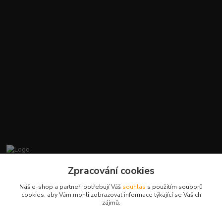
promiminko.eu
Zpracování cookies
Náš e-shop a partneři potřebují Váš
souhlas
s použitím souborů
+420412384749
cookies, aby Vám mohli zobrazovat informace týkající se Vašich
zájmů.
objednavky@promiminko.eu