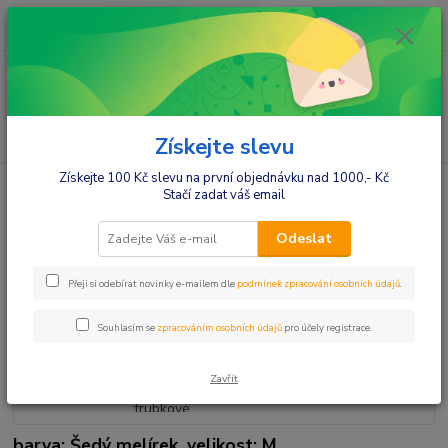
0
ks
+420412384749
za
0,00 Kč
Menu
Hledat
Získejte slevu
Získejte 100 Kč slevu na první objednávku nad 1000,- Kč
Úvod
Móda pro maminky
Tepláky,mikiny,soupravy
Be MaaMaa
Stačí zadat váš email
Těhotenské trubkové tepláky - šedý melírek
Be MaaMaa Těhotenské trubkové
Odeslat
tepláky - šedý melírek
Přeji si odebírat novinky e-mailem dle
podmínek zpracování osobních údajů
.
Souhlasím se
zpracováním osobních údajů
pro účely registrace.
Zavřít
barva: Šedý melírek, velikost: M