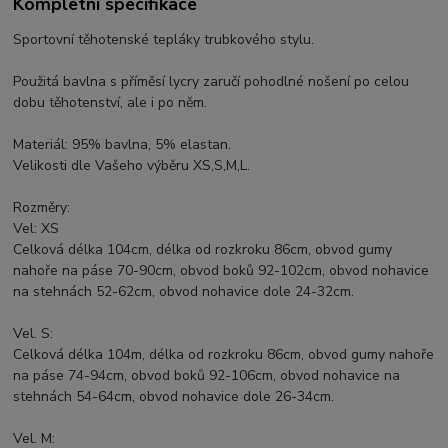
Kompletní specifikace
Sportovní těhotenské tepláky trubkového stylu.
Použitá bavlna s příměsí lycry zaručí pohodlné nošení po celou
dobu těhotenství, ale i po něm.
Materiál: 95% bavlna, 5% elastan.
Velikosti dle Vašeho výběru XS,S,M,L.
Rozměry:
Vel: XS
Celková délka 104cm, délka od rozkroku 86cm, obvod gumy
nahoře na páse 70-90cm, obvod boků 92-102cm, obvod nohavice
na stehnách 52-62cm, obvod nohavice dole 24-32cm.
Vel. S:
Celková délka 104m, délka od rozkroku 86cm, obvod gumy nahoře
na páse 74-94cm, obvod boků 92-106cm, obvod nohavice na
stehnách 54-64cm, obvod nohavice dole 26-34cm.
Vel. M: