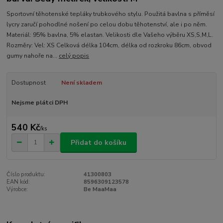
Sportovní těhotenské tepláky trubkového stylu. Použitá bavlna s příměsí
lycry zaručí pohodlné nošení po celou dobu těhotenství, ale i po něm.
Materiál: 95% bavlna, 5% elastan. Velikosti dle Vašeho výběru XS,S,M,L.
Rozměry: Vel: XS Celková délka 104cm, délka od rozkroku 86cm, obvod
gumy nahoře na...
celý popis
Dostupnost
Není skladem
Nejsme plátci DPH
540 Kč
/
ks
Přidat do košíku
Číslo produktu:
41300803
EAN kód:
8596309123578
Výrobce:
Be MaaMaa