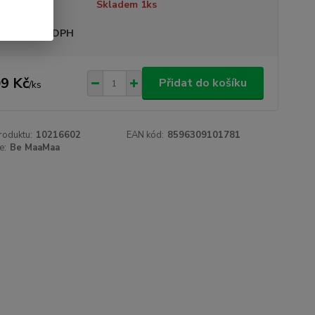
tupnost
Skladem 1ks
sme plátci DPH
9 Kč
Přidat do košíku
/
ks
roduktu:
10216602
EAN kód:
8596309101781
e:
Be MaaMaa