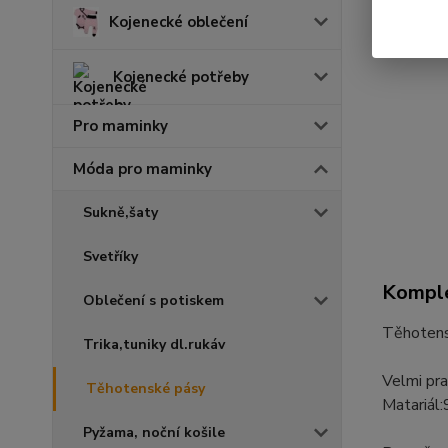
Kojenecké oblečení
Kojenecké potřeby
Pro maminky
Móda pro maminky
Sukně,šaty
Svetříky
Komple
Oblečení s potiskem
Těhoten
Trika,tuniky dl.rukáv
Velmi pra
Těhotenské pásy
Matariál
Pyžama, noční košile