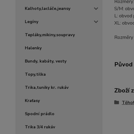
Rozměry:
S/M: obv
Kalhoty,lacláče,jeansy
L: obvod
Legíny
XL: obvo
Tepláky,mikiny,soupravy
Rozměry 
Halenky
Bundy, kabáty, vesty
Původ 
Topy,tilka
Trika,tuniky kr. rukáv
Zboží 
Kraťasy
Těho
Spodní prádlo
Trika 3/4 rukáv