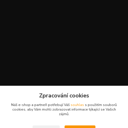
Zpracování cookies
Náš e-shop a partneři potřebují Váš
souhlas
s použitím souborů
cookies, aby Vám mohli zobrazovat informace týkající se Vašich
zájmů.
promiminko.eu