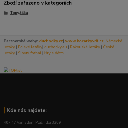
Zboží zařazeno v kategoriích
Topy,tilka
Partnerské weby:
duchodky.cz
|
www.kocarkyvdf.cz
|
Německé
letáky
|
Polské letáky
|
duchodky.eu
|
Rakouské letáky
|
České
letáky
|
Slovní fotbal
|
Hry s dětmi
Kde nás najdete:
407 47 Varnsdorf, Ptáčnická 3209