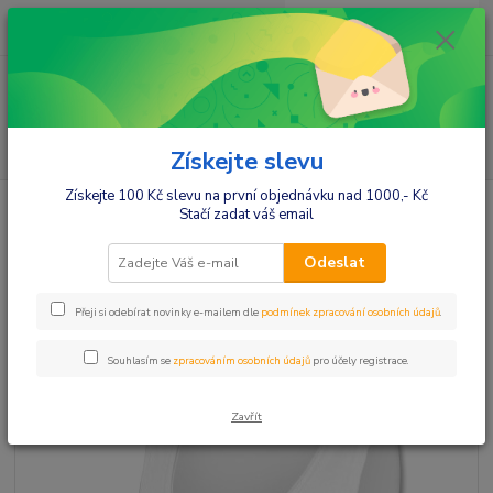
0
ks
+420412384749
za
0,00 Kč
Menu
Hledat
Získejte slevu
Získejte 100 Kč slevu na první objednávku nad 1000,- Kč
Úvod
Móda pro maminky
Topy,tilka
Be MaaMaa Top, tílko DANA
Stačí zadat váš email
nejen pro těhotné - bílá, vel. L/XL
Be MaaMaa Top, tílko DANA
Odeslat
nejen pro těhotné - bílá, vel. L/XL
Přeji si odebírat novinky e-mailem dle
podmínek zpracování osobních údajů
.
Souhlasím se
zpracováním osobních údajů
pro účely registrace.
Zavřít