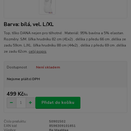
Barva: bílá, vel. L/XL
Top, tílko DANA nejen pro těhotné . Materiál: 95% bavlna a 5% elastan.
Rozměry: S/M. šířka hrudníku 82 cm (41x2) , délka z předu 66 cm ,délka ze
zadu 59cm. L/XL. šířka hrudníku 88 cm (44x2) , délka z předu 69 cm ,délka
ze zadu 62cm.
celý popis
Dostupnost
Není skladem
Nejsme plátci DPH
499 Kč
/
ks
Přidat do košíku
Číslo produktu:
50901502
EAN kód:
8596309101651
Výrobce:
Be MaaMaa