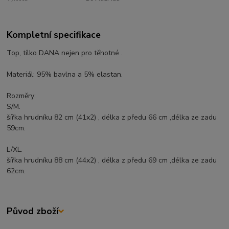
Kompletní specifikace
Top, tílko DANA nejen pro těhotné .
Materiál: 95% bavlna a 5% elastan.
Rozměry:
S/M.
šířka hrudníku 82 cm (41x2) , délka z předu 66 cm ,délka ze zadu
59cm.
L/XL.
šířka hrudníku 88 cm (44x2) , délka z předu 69 cm ,délka ze zadu
62cm.
Původ zboží