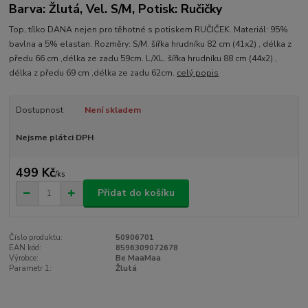
Barva: Žlutá, Vel. S/M, Potisk: Ručičky
Top, tílko DANA nejen pro těhotné s potiskem RUČIČEK. Materiál: 95%
bavlna a 5% elastan. Rozměry: S/M. šířka hrudníku 82 cm (41x2) , délka z
předu 66 cm ,délka ze zadu 59cm. L/XL. šířka hrudníku 88 cm (44x2) ,
délka z předu 69 cm ,délka ze zadu 62cm.
celý popis
Dostupnost
Není skladem
Nejsme plátci DPH
499 Kč
/
ks
Přidat do košíku
Číslo produktu:
50906701
EAN kód:
8596309072678
Výrobce:
Be MaaMaa
Parametr 1:
Žlutá