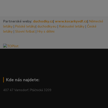
Partnerské weby:
duchodky.cz
|
www.kocarkyvdf.cz
|
Německé
letáky
|
Polské letáky
|
duchodky.eu
|
Rakouské letáky
|
České
letáky
|
Slovní fotbal
|
Hry s dětmi
Kde nás najdete:
407 47 Varnsdorf, Ptáčnická 3209