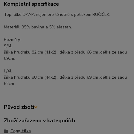
Kompletní specifikace
Top, tílko DANA nejen pro těhotné s potiskem RUČIČEK.
Materiál: 95% bavlna a 5% elastan.
Rozměry:
S/M.
šířka hrudníku 82 cm (41x2) , délka z předu 66 cm ,délka ze zadu
59cm.
L/XL.
šířka hrudníku 88 cm (44x2) , délka z předu 69 cm ,délka ze zadu
62cm.
Původ zboží
Zboží zařazeno v kategoriích
Topy, tílka