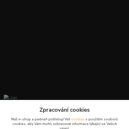
promiminko.eu
Zpracování cookies
Náš e-shop a partneři potřebují Váš
souhlas
s použitím souborů
+420412384749
cookies, aby Vám mohli zobrazovat informace týkající se Vašich
zájmů.