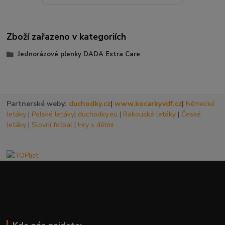
Zboží zařazeno v kategoriích
Jednorázové plenky DADA Extra Care
Partnerské weby:
duchodky.cz
|
www.kocarkyvdf.cz
|
Německé
letáky
|
Polské letáky
|
duchodky.eu
|
Rakouské letáky
|
České
letáky
|
Slovní fotbal
|
Hry s dětmi