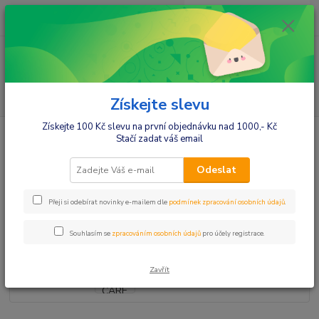
0
ks
+420412384749
za
0,00 Kč
Menu
Hledat
Získejte slevu
Získejte 100 Kč slevu na první objednávku nad 1000,- Kč
Úvod
Jednorázové plenky DADA Extra Care
DADA EXTRA CARE VEL. 1
Stačí zadat váš email
- 23 KS (2-5 KG)
DADA EXTRA CARE VEL. 1 - 23
Odeslat
KS (2-5 KG)
Přeji si odebírat novinky e-mailem dle
podmínek zpracování osobních údajů
.
Souhlasím se
zpracováním osobních údajů
pro účely registrace.
Zavřít