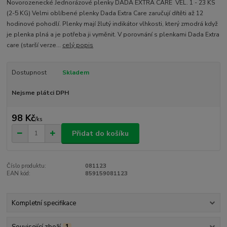
Novorozenecké Jednorázové plenky DADA EXTRA CARE VEL. 1 - 23 KS
(2-5 KG) Velmi oblíbené plenky Dada Extra Care zaručují dítěti až 12
hodinové pohodlí. Plenky mají žlutý indikátor vlhkosti, který zmodrá když
je plenka plná a je potřeba ji vyměnit. V porovnání s plenkami Dada Extra
care (starší verze...
celý popis
Dostupnost
Skladem
Nejsme plátci DPH
98 Kč
/
ks
Přidat do košíku
Číslo produktu:
081123
EAN kód:
859159081123
Kompletní specifikace
Související zboží
1