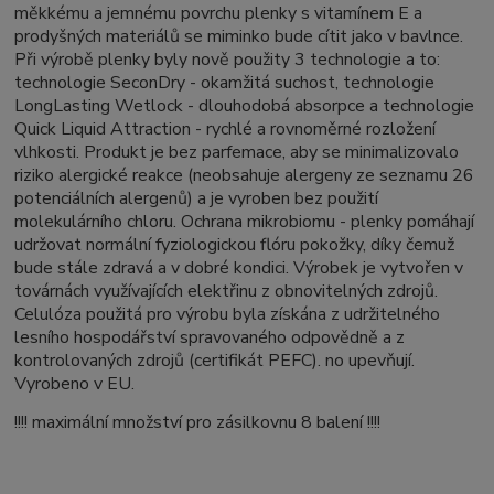
měkkému a jemnému povrchu plenky s vitamínem E a
prodyšných materiálů se miminko bude cítit jako v bavlnce.
Při výrobě plenky byly nově použity 3 technologie a to:
technologie SeconDry - okamžitá suchost, technologie
LongLasting Wetlock - dlouhodobá absorpce a technologie
Quick Liquid Attraction - rychlé a rovnoměrné rozložení
vlhkosti. Produkt je bez parfemace, aby se minimalizovalo
riziko alergické reakce (neobsahuje alergeny ze seznamu 26
potenciálních alergenů) a je vyroben bez použití
molekulárního chloru. Ochrana mikrobiomu - plenky pomáhají
udržovat normální fyziologickou flóru pokožky, díky čemuž
bude stále zdravá a v dobré kondici. Výrobek je vytvořen v
továrnách využívajících elektřinu z obnovitelných zdrojů.
Celulóza použitá pro výrobu byla získána z udržitelného
lesního hospodářství spravovaného odpovědně a z
kontrolovaných zdrojů (certifikát PEFC). no upevňují.
Vyrobeno v EU.
!!!! maximální množství pro zásilkovnu 8 balení !!!!