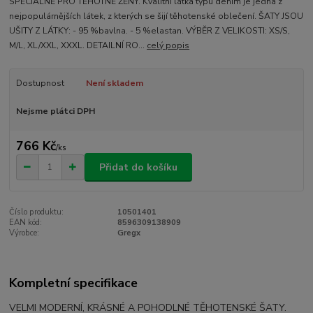
SPECIÁLNĚ PRO TĚHOTNÉ ŽENY. Kvalitní látka typu denim je jedna z
nejpopulárnějších látek, z kterých se šijí těhotenské oblečení. ŠATY JSOU
UŠITY Z LÁTKY: - 95 %bavlna. - 5 %elastan. VÝBĚR Z VELIKOSTI: XS/S,
M/L, XL/XXL, XXXL. DETAILNÍ RO...
celý popis
Dostupnost
Není skladem
Nejsme plátci DPH
766 Kč
/
ks
Přidat do košíku
Číslo produktu:
10501401
EAN kód:
8596309138909
Výrobce:
Gregx
Kompletní specifikace
VELMI MODERNÍ, KRÁSNÉ A POHODLNÉ TĚHOTENSKÉ ŠATY.