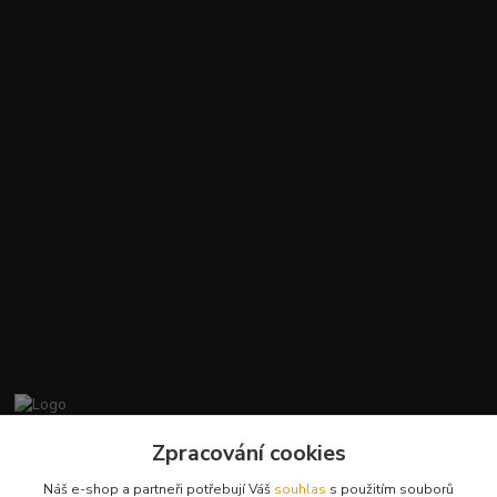
promiminko.eu
Zpracování cookies
Náš e-shop a partneři potřebují Váš
souhlas
s použitím souborů