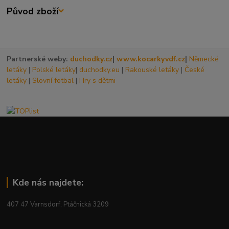
Původ zboží
Partnerské weby:
duchodky.cz
|
www.kocarkyvdf.cz
|
Německé
letáky
|
Polské letáky
|
duchodky.eu
|
Rakouské letáky
|
České
letáky
|
Slovní fotbal
|
Hry s dětmi
Kde nás najdete:
407 47 Varnsdorf, Ptáčnická 3209