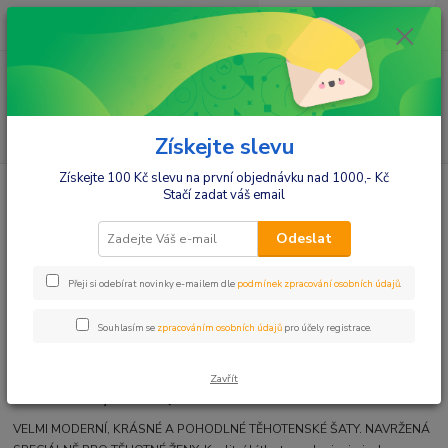
0
ks
+420412384749
za
0,00 Kč
Menu
Hledat
Získejte slevu
Získejte 100 Kč slevu na první objednávku nad 1000,- Kč
Úvod
Gregx Elegantní šaty - bílá. XS/S
Stačí zadat váš email
Gregx Elegantní šaty - bílá. XS/S
Odeslat
Přeji si odebírat novinky e-mailem dle
podmínek zpracování osobních údajů
.
Souhlasím se
zpracováním osobních údajů
pro účely registrace.
Zavřít
barva: Bílá, vel. XS/S
VELMI MODERNÍ, KRÁSNÉ A POHODLNÉ TĚHOTENSKÉ ŠATY. NAVRŽENÁ