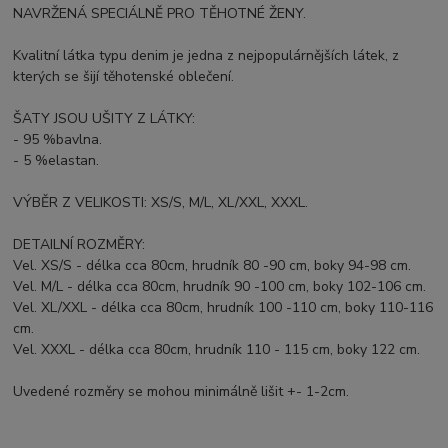
NAVRŽENÁ SPECIÁLNĚ PRO TĚHOTNÉ ŽENY.
Kvalitní látka typu denim je jedna z nejpopulárnějších látek, z
kterých se šijí těhotenské oblečení.
ŠATY JSOU UŠITY Z LÁTKY:
- 95 %bavlna.
- 5 %elastan.
VÝBĚR Z VELIKOSTI: XS/S, M/L, XL/XXL, XXXL.
DETAILNÍ ROZMĚRY:
Vel. XS/S - délka cca 80cm, hrudník 80 -90 cm, boky 94-98 cm.
Vel. M/L - délka cca 80cm, hrudník 90 -100 cm, boky 102-106 cm.
Vel. XL/XXL - délka cca 80cm, hrudník 100 -110 cm, boky 110-116
cm.
Vel. XXXL - délka cca 80cm, hrudník 110 - 115 cm, boky 122 cm.
Uvedené rozměry se mohou minimálně lišit +- 1-2cm.