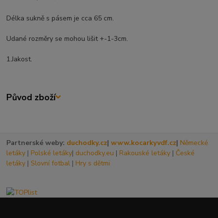
Délka sukně s pásem je cca 65 cm.
Udané rozměry se mohou lišit +-1-3cm.
1.Jakost.
Původ zboží
Partnerské weby:
duchodky.cz
|
www.kocarkyvdf.cz
|
Německé
letáky
|
Polské letáky
|
duchodky.eu
|
Rakouské letáky
|
České
letáky
|
Slovní fotbal
|
Hry s dětmi