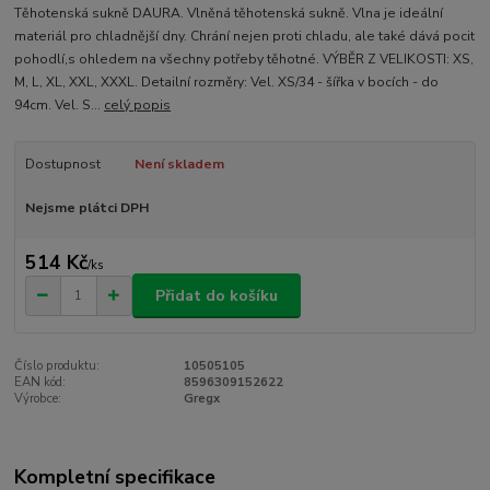
Těhotenská sukně DAURA. Vlněná těhotenská sukně. Vlna je ideální
materiál pro chladnější dny. Chrání nejen proti chladu, ale také dává pocit
pohodlí,s ohledem na všechny potřeby těhotné. VÝBĚR Z VELIKOSTI: XS,
M, L, XL, XXL, XXXL. Detailní rozměry: Vel. XS/34 - šířka v bocích - do
94cm. Vel. S...
celý popis
Dostupnost
Není skladem
Nejsme plátci DPH
514 Kč
/
ks
Přidat do košíku
Číslo produktu:
10505105
EAN kód:
8596309152622
Výrobce:
Gregx
Kompletní specifikace