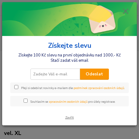
0
ks
+420412384749
za
0,00 Kč
Menu
Hledat
Získejte slevu
Získejte 100 Kč slevu na první objednávku nad 1000,- Kč
Úvod
Těhotenská vlněná sukně Daura, vel. XL
Stačí zadat váš email
Těhotenská vlněná sukně Daura,
Odeslat
vel. XL
Přeji si odebírat novinky e-mailem dle
podmínek zpracování osobních údajů
.
Souhlasím se
zpracováním osobních údajů
pro účely registrace.
Zavřít
vel. XL