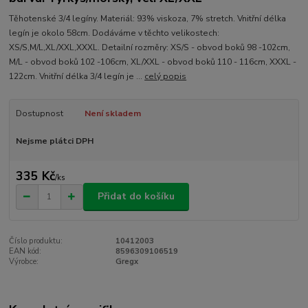
Těhotenské 3/4 legíny. Materiál: 93% viskoza, 7% stretch. Vnitřní délka
legín je okolo 58cm. Dodáváme v těchto velikostech:
XS/S,M/L,XL/XXL,XXXL. Detailní rozměry: XS/S - obvod boků 98 -102cm,
M/L - obvod boků 102 -106cm, XL/XXL - obvod boků 110 - 116cm, XXXL -
122cm. Vnitřní délka 3/4 legín je ...
celý popis
Dostupnost
Není skladem
Nejsme plátci DPH
335 Kč
/
ks
Přidat do košíku
Číslo produktu:
10412003
EAN kód:
8596309106519
Výrobce:
Gregx