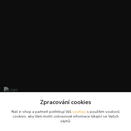
promiminko.eu
Zpracování cookies
Náš e-shop a partneři potřebují Váš
souhlas
s použitím souborů
+420412384749
cookies, aby Vám mohli zobrazovat informace týkající se Vašich
zájmů.
objednavky@promiminko.eu