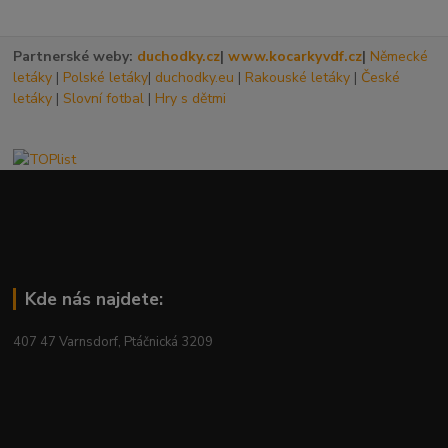
Partnerské weby:
duchodky.cz
|
www.kocarkyvdf.cz
|
Německé
letáky
|
Polské letáky
|
duchodky.eu
|
Rakouské letáky
|
České
letáky
|
Slovní fotbal
|
Hry s dětmi
Kde nás najdete:
407 47 Varnsdorf, Ptáčnická 3209