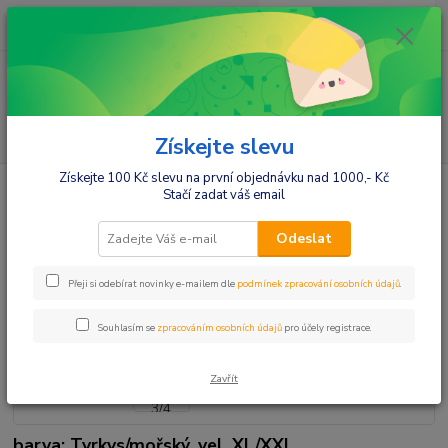
0
ks
+420412384749
za
0,00 Kč
Menu
Hledat
Získejte slevu
Získejte 100 Kč slevu na první objednávku nad 1000,- Kč
Úvod
Gregx Těhotenské legíny 3/4 délka - tyrkys/mořský, vel. XL/XXL
Stačí zadat váš email
Gregx Těhotenské legíny 3/4
Odeslat
délka - tyrkys/mořský, vel. XL/XXL
Přeji si odebírat novinky e-mailem dle
podmínek zpracování osobních údajů
.
Souhlasím se
zpracováním osobních údajů
pro účely registrace.
Zavřít
barva: Tyrkys/mořský, vel. XL/XXL