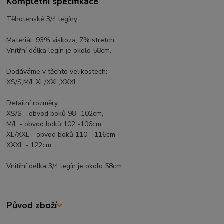
Kompletní specifikace
Těhotenské 3/4 legíny.
Materiál: 93% viskoza, 7% stretch.
Vnitřní délka legín je okolo 58cm.
Dodáváme v těchto velikostech:
XS/S,M/L,XL/XXL,XXXL.
Detailní rozměry:
XS/S - obvod boků 98 -102cm,
M/L - obvod boků 102 -106cm,
XL/XXL - obvod boků 110 - 116cm,
XXXL - 122cm.
Vnitřní délka 3/4 legín je okolo 58cm.
Původ zboží