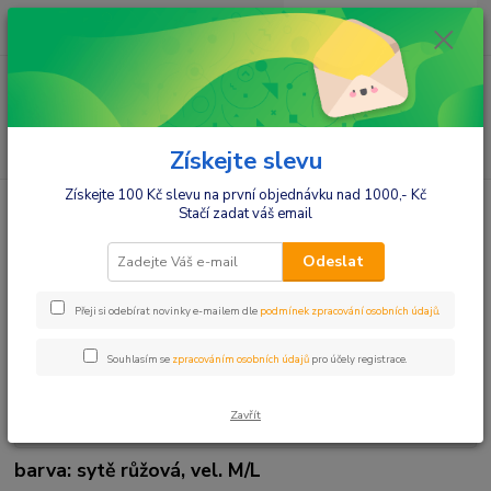
0
ks
+420412384749
za
0,00 Kč
Menu
Hledat
Získejte slevu
Získejte 100 Kč slevu na první objednávku nad 1000,- Kč
Úvod
JOŽÁNEK Těhotenské, kojící tilko - sytě růžová, vel. M/L
Stačí zadat váš email
JOŽÁNEK Těhotenské, kojící tilko
Odeslat
- sytě růžová, vel. M/L
Přeji si odebírat novinky e-mailem dle
podmínek zpracování osobních údajů
.
Souhlasím se
zpracováním osobních údajů
pro účely registrace.
Zavřít
barva: sytě růžová, vel. M/L