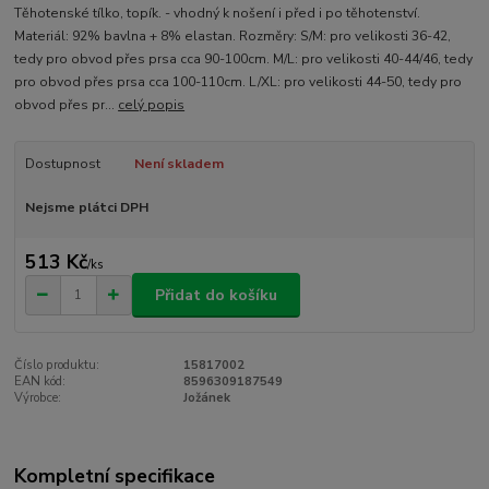
Těhotenské tílko, topík. - vhodný k nošení i před i po těhotenství.
Materiál: 92% bavlna + 8% elastan. Rozměry: S/M: pro velikosti 36-42,
tedy pro obvod přes prsa cca 90-100cm. M/L: pro velikosti 40-44/46, tedy
pro obvod přes prsa cca 100-110cm. L/XL: pro velikosti 44-50, tedy pro
obvod přes pr...
celý popis
Dostupnost
Není skladem
Nejsme plátci DPH
513 Kč
/
ks
Přidat do košíku
Číslo produktu:
15817002
EAN kód:
8596309187549
Výrobce:
Jožánek
Kompletní specifikace