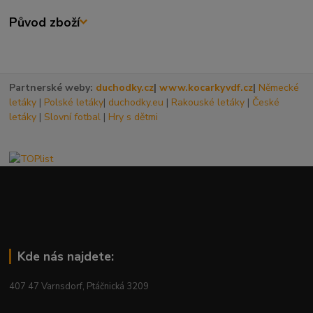
Původ zboží
Partnerské weby:
duchodky.cz
|
www.kocarkyvdf.cz
|
Německé
letáky
|
Polské letáky
|
duchodky.eu
|
Rakouské letáky
|
České
letáky
|
Slovní fotbal
|
Hry s dětmi
Kde nás najdete:
407 47 Varnsdorf, Ptáčnická 3209