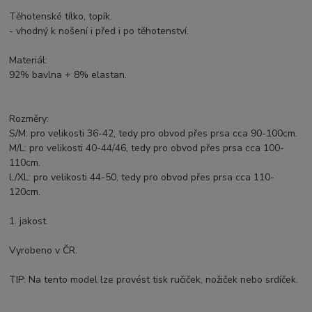
Těhotenské tílko, topík.
- vhodný k nošení i před i po těhotenství.
Materiál:
92% bavlna + 8% elastan.
Rozměry:
S/M: pro velikosti 36-42, tedy pro obvod přes prsa cca 90-100cm.
M/L: pro velikosti 40-44/46, tedy pro obvod přes prsa cca 100-
110cm.
L/XL: pro velikosti 44-50, tedy pro obvod přes prsa cca 110-
120cm.
1. jakost.
Vyrobeno v ČR.
TIP: Na tento model lze provést tisk ručiček, nožiček nebo srdíček.