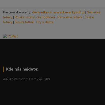
Partnerské weby:
duchodky.cz
|
www.kocarkyvdf.cz
|
Německé
letáky
|
Polské letáky
|
duchodky.eu
|
Rakouské letáky
|
České
letáky
|
Slovní fotbal
|
Hry s dětmi
Kde nás najdete:
407 47 Varnsdorf, Ptáčnická 3209