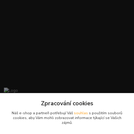
promiminko.eu
Zpracování cookies
Náš e-shop a partneři potřebují Váš
souhlas
s použitím souborů
+420412384749
cookies, aby Vám mohli zobrazovat informace týkající se Vašich
zájmů.
objednavky@promiminko.eu