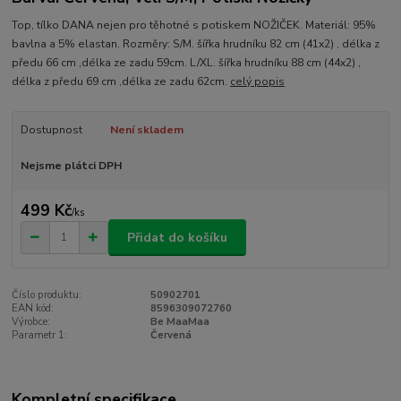
Top, tílko DANA nejen pro těhotné s potiskem NOŽIČEK. Materiál: 95%
bavlna a 5% elastan. Rozměry: S/M. šířka hrudníku 82 cm (41x2) , délka z
předu 66 cm ,délka ze zadu 59cm. L/XL. šířka hrudníku 88 cm (44x2) ,
délka z předu 69 cm ,délka ze zadu 62cm.
celý popis
Dostupnost
Není skladem
Nejsme plátci DPH
499 Kč
/
ks
Přidat do košíku
Číslo produktu:
50902701
EAN kód:
8596309072760
Výrobce:
Be MaaMaa
Parametr 1:
Červená
Kompletní specifikace