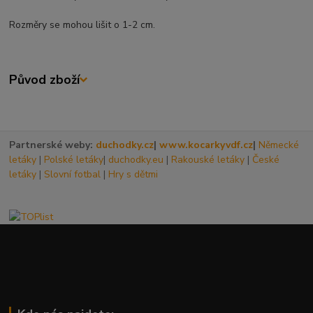
Rozměry se mohou lišit o 1-2 cm.
Původ zboží
Partnerské weby:
duchodky.cz
|
www.kocarkyvdf.cz
|
Německé
letáky
|
Polské letáky
|
duchodky.eu
|
Rakouské letáky
|
České
letáky
|
Slovní fotbal
|
Hry s dětmi