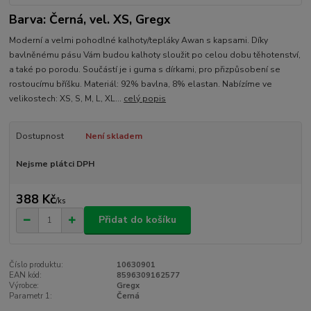
Barva: Černá, vel. XS, Gregx
Moderní a velmi pohodlné kalhoty/tepláky Awan s kapsami. Díky
bavlněnému pásu Vám budou kalhoty sloužit po celou dobu těhotenství,
a také po porodu. Součástí je i guma s dírkami, pro přizpůsobení se
rostoucímu bříšku. Materiál: 92% bavlna, 8% elastan. Nabízíme ve
velikostech: XS, S, M, L, XL...
celý popis
Dostupnost
Není skladem
Nejsme plátci DPH
388 Kč
/
ks
Přidat do košíku
Číslo produktu:
10630901
EAN kód:
8596309162577
Výrobce:
Gregx
Parametr 1:
Černá