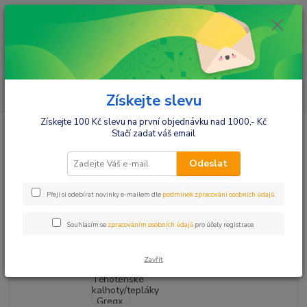
0
ks
+420412384749
za
0,00 Kč
Menu
Hledat
Získejte slevu
Získejte 100 Kč slevu na první objednávku nad 1000,- Kč
Úvod
Těhotenské kalhoty/tepláky Gregx, Awan s kapsami - černé, vel. XS
Stačí zadat váš email
Těhotenské kalhoty/tepláky
Odeslat
Gregx, Awan s kapsami - černé,
vel. XS
Přeji si odebírat novinky e-mailem dle
podmínek zpracování osobních údajů
.
Souhlasím se
zpracováním osobních údajů
pro účely registrace.
Zavřít